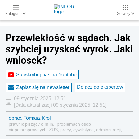
Kategorie
Serwisy
Przewlekłość w sądach. Jak
szybciej uzyskać wyrok. Jaki
wniosek?
Subskrybuj nas na Youtube
Dołącz do ekspertów
Zapisz się na newsletter
09 stycznia 2025, 12:51
[Data aktualizacji 09 stycznia 2025, 12:51]
oprac. Tomasz Król
prawnik piszący o m.in.: problemach osób
niepełnosprawnych, ZUS, pracy, cywilistyce, administracji,
przedsiębiorcach, podatkach