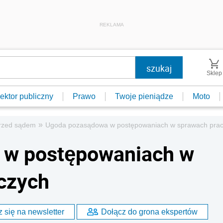
REKLAMA
Sklep
ektor publiczny
Prawo
Twoje pieniądze
Moto
»
rzed sądem
Ugoda pozasądowa w postępowaniach w sprawach pra
 w postępowaniach w
czych
 się na newsletter
Dołącz do grona ekspertów