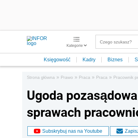
Kategorie
Księgowość
Kadry
Biznes
S
»
»
»
»
Strona główna
Prawo
Praca
Praca
Pracownik p
Ugoda pozasądowa
sprawach pracowni
Subskrybuj nas na Youtube
Zapisz