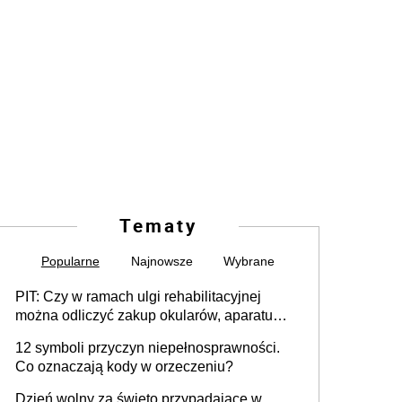
Tematy
Popularne
Najnowsze
Wybrane
PIT: Czy w ramach ulgi rehabilitacyjnej
można odliczyć zakup okularów, aparatu
słuchowego i skutera inwalidzkiego?
12 symboli przyczyn niepełnosprawności.
Co oznaczają kody w orzeczeniu?
Dzień wolny za święto przypadające w