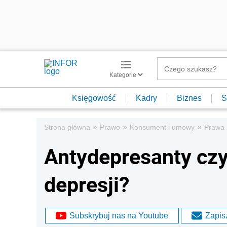
Kategorie
Księgowość
Kadry
Biznes
S
»
»
»
Strona główna
Prawo
Konsument i umowy
Prawa
Antydepresanty czy
depresji?
Subskrybuj nas na Youtube
Zapisz