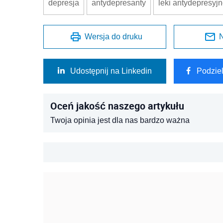
depresja
antydepresanty
leki antydepresyj
Wersja do druku
N
Udostępnij na Linkedin
Podzie
Oceń jakość naszego artykułu
Twoja opinia jest dla nas bardzo ważna