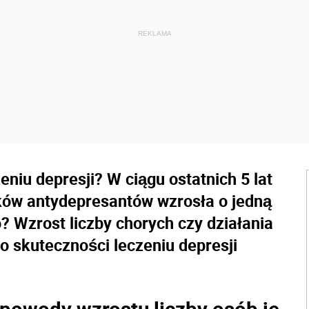
eniu depresji? W ciągu ostatnich 5 lat
ków antydepresantów wzrosła o jedną
o? Wzrost liczby chorych czy działania
o skuteczności leczeniu depresji
 powody wzrostu liczby osób je