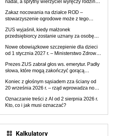
nadal, a sprytny wierzyciel wyręczy rodzinę
w sprawie spadkowej
Zakaz nocowania na działce ROD –
stowarzyszenie ogrodowe może z tego
powodu pozbawić działkowca prawa do
ZUS wyjaśnił, kiedy małżonek
działki (wypowiedzieć dzierżawę)?
przedsiębiorcy zostanie uznany za osobę
współpracującą
Nowe obowiązkowe szczepienie dla dzieci
od 1 stycznia 2027 r. – Ministerstwo Zdrowia
zmienia Program Szczepień Ochronnych na
Prezes ZUS zabrał głos ws. emerytur. Padły
2027 r.
słowa, które mogą zakończyć gorącą
dyskusję
Koniec z głośnym sąsiadem zza ściany od
20 września 2026 r. – rząd wprowadza nowe
przepisy, które poprawią komfort życia
Oznaczanie treści z AI od 2 sierpnia 2026 r.
mieszkańców
Kto, co i jak musi oznaczać?
Kalkulatory