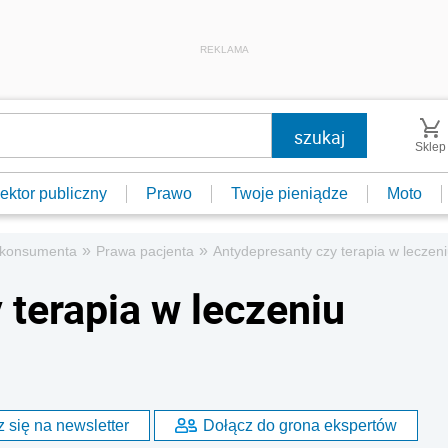
REKLAMA
Sklep
ektor publiczny
Prawo
Twoje pieniądze
Moto
»
»
 konsumenta
Prawa pacjenta
Antydepresanty czy terapia w leczeni
 terapia w leczeniu
 się na newsletter
Dołącz do grona ekspertów