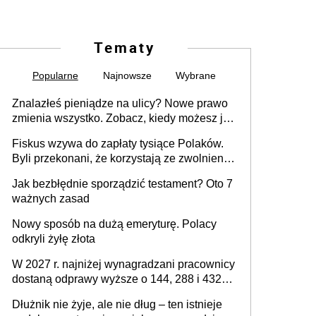
Tematy
Popularne
Najnowsze
Wybrane
Znalazłeś pieniądze na ulicy? Nowe prawo
zmienia wszystko. Zobacz, kiedy możesz je
legalnie zatrzymać
Fiskus wzywa do zapłaty tysiące Polaków.
Byli przekonani, że korzystają ze zwolnienia
z podatku od sprzedaży nieruchomości
Jak bezbłędnie sporządzić testament? Oto 7
ważnych zasad
Nowy sposób na dużą emeryturę. Polacy
odkryli żyłę złota
W 2027 r. najniżej wynagradzani pracownicy
dostaną odprawy wyższe o 144, 288 i 432
złote
Dłużnik nie żyje, ale nie dług – ten istnieje