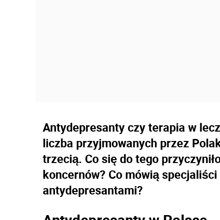
Antydepresanty czy terapia w lecz
liczba przyjmowanych przez Pola
trzecią. Co się do tego przyczynił
koncernów? Co mówią specjaliści 
antydepresantami?
Antydepresanty w Polsce -