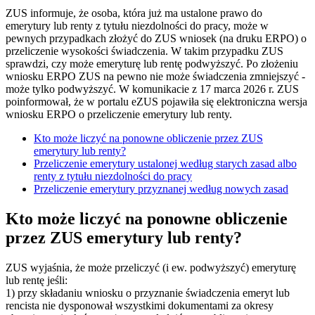
ZUS informuje, że osoba, która już ma ustalone prawo do
emerytury lub renty z tytułu niezdolności do pracy, może w
pewnych przypadkach złożyć do ZUS wniosek (na druku ERPO) o
przeliczenie wysokości świadczenia. W takim przypadku ZUS
sprawdzi, czy może emeryturę lub rentę podwyższyć. Po złożeniu
wniosku ERPO ZUS na pewno nie może świadczenia zmniejszyć -
może tylko podwyższyć. W komunikacie z 17 marca 2026 r. ZUS
poinformował, że w portalu eZUS pojawiła się elektroniczna wersja
wniosku ERPO o przeliczenie emerytury lub renty.
Kto może liczyć na ponowne obliczenie przez ZUS
emerytury lub renty?
Przeliczenie emerytury ustalonej według starych zasad albo
renty z tytułu niezdolności do pracy
Przeliczenie emerytury przyznanej według nowych zasad
Kto może liczyć na ponowne obliczenie
przez ZUS emerytury lub renty?
ZUS wyjaśnia, że może przeliczyć (i ew. podwyższyć) emeryturę
lub rentę jeśli:
1) przy składaniu wniosku o przyznanie świadczenia emeryt lub
rencista nie dysponował wszystkimi dokumentami za okresy