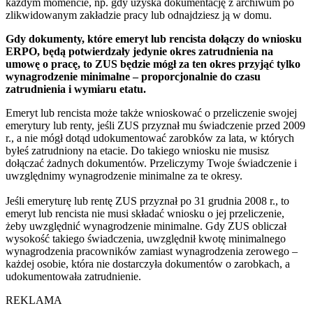
każdym momencie, np. gdy uzyska dokumentację z archiwum po
zlikwidowanym zakładzie pracy lub odnajdziesz ją w domu.
Gdy dokumenty, które emeryt lub rencista dołączy do wniosku
ERPO, będą potwierdzały jedynie okres zatrudnienia na
umowę o pracę, to ZUS będzie mógł za ten okres przyjąć tylko
wynagrodzenie minimalne – proporcjonalnie do czasu
zatrudnienia i wymiaru etatu.
Emeryt lub rencista może także wnioskować o przeliczenie swojej
emerytury lub renty, jeśli ZUS przyznał mu świadczenie przed 2009
r., a nie mógł dotąd udokumentować zarobków za lata, w których
byłeś zatrudniony na etacie. Do takiego wniosku nie musisz
dołączać żadnych dokumentów. Przeliczymy Twoje świadczenie i
uwzględnimy wynagrodzenie minimalne za te okresy.
Jeśli emeryturę lub rentę ZUS przyznał po 31 grudnia 2008 r., to
emeryt lub rencista nie musi składać wniosku o jej przeliczenie,
żeby uwzględnić wynagrodzenie minimalne. Gdy ZUS obliczał
wysokość takiego świadczenia, uwzględnił kwotę minimalnego
wynagrodzenia pracowników zamiast wynagrodzenia zerowego –
każdej osobie, która nie dostarczyła dokumentów o zarobkach, a
udokumentowała zatrudnienie.
REKLAMA