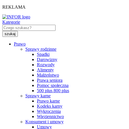
REKLAMA
Kategorie
Prawo
Sprawy rodzinne
Spadki
Darowizny
Rozwody
Alimenty
Małżeństwo
Prawa seniora
Pomoc społeczna
500 plus 800 plus
Sprawy karne
Prawo karne
Kodeks karny
Wykroczenia
Więziennictwo
Konsument i umowy
Umowy