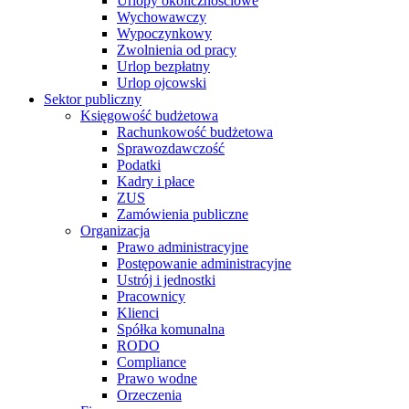
Urlopy okolicznościowe
Wychowawczy
Wypoczynkowy
Zwolnienia od pracy
Urlop bezpłatny
Urlop ojcowski
Sektor publiczny
Księgowość budżetowa
Rachunkowość budżetowa
Sprawozdawczość
Podatki
Kadry i płace
ZUS
Zamówienia publiczne
Organizacja
Prawo administracyjne
Postępowanie administracyjne
Ustrój i jednostki
Pracownicy
Klienci
Spółka komunalna
RODO
Compliance
Prawo wodne
Orzeczenia