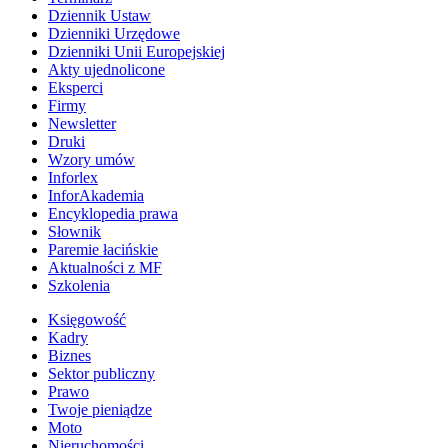
Dziennik Ustaw
Dzienniki Urzędowe
Dzienniki Unii Europejskiej
Akty ujednolicone
Eksperci
Firmy
Newsletter
Druki
Wzory umów
Inforlex
InforAkademia
Encyklopedia prawa
Słownik
Paremie łacińskie
Aktualności z MF
Szkolenia
Księgowość
Kadry
Biznes
Sektor publiczny
Prawo
Twoje pieniądze
Moto
Nieruchomości