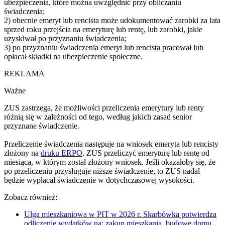
ubezpieczenia, które można uwzględnić przy obliczaniu
świadczenia;
2) obecnie emeryt lub rencista może udokumentować zarobki za lata
sprzed roku przejścia na emeryturę lub rentę, lub zarobki, jakie
uzyskiwał po przyznaniu świadczenia;
3) po przyznaniu świadczenia emeryt lub rencista pracował lub
opłacał składki na ubezpieczenie społeczne.
REKLAMA
Ważne
ZUS zastrzega, że możliwości przeliczenia emerytury lub renty
różnią się w zależności od tego, według jakich zasad senior
przyznane świadczenie.
Przeliczenie świadczenia następuje na wniosek emeryta lub rencisty
złożony na
druku ERPO
. ZUS przeliczyć emeryturę lub rentę od
miesiąca, w którym został złożony wniosek. Jeśli okazałoby się, że
po przeliczeniu przysługuje niższe świadczenie, to ZUS nadal
będzie wypłacał świadczenie w dotychczasowej wysokości.
Zobacz również:
Ulga mieszkaniowa w PIT w 2026 r. Skarbówka potwierdza
odliczenie wydatków na: zakup mieszkania, budowę domu,