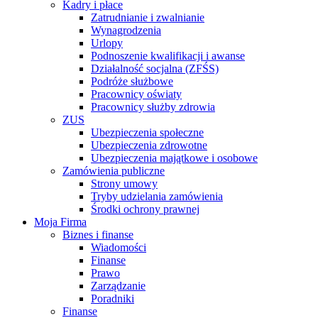
Kadry i płace
Zatrudnianie i zwalnianie
Wynagrodzenia
Urlopy
Podnoszenie kwalifikacji i awanse
Działalność socjalna (ZFŚS)
Podróże służbowe
Pracownicy oświaty
Pracownicy służby zdrowia
ZUS
Ubezpieczenia społeczne
Ubezpieczenia zdrowotne
Ubezpieczenia majątkowe i osobowe
Zamówienia publiczne
Strony umowy
Tryby udzielania zamówienia
Środki ochrony prawnej
Moja Firma
Biznes i finanse
Wiadomości
Finanse
Prawo
Zarządzanie
Poradniki
Finanse