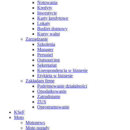
Notowania
Kredyty
Inwestycje
Karty kredytowe
Lokaty
Budżet domowy
Kursy walut
Zarządzanie
Szkolenia
Manager
Personel
Outsourcing
Sekretariat
Korespondencja w biznesie
Etykieta w biznesie
Zakładam firmę
Podejmowanie działalności
Opodatkowanie
Zatrudnianie
ZUS
Oprogramowanie
KSeF
Moto
Motonews
Moto porady