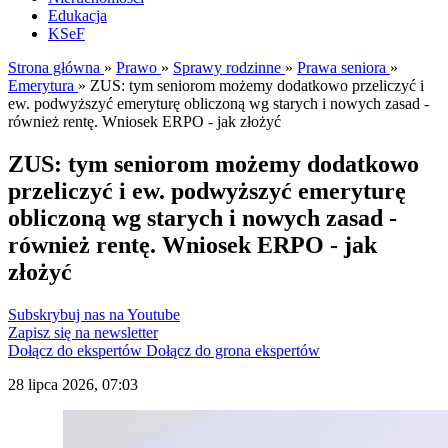
Edukacja
KSeF
Strona główna
»
Prawo
»
Sprawy rodzinne
»
Prawa seniora
»
Emerytura
»
ZUS: tym seniorom możemy dodatkowo przeliczyć i
ew. podwyższyć emeryturę obliczoną wg starych i nowych zasad -
również rentę. Wniosek ERPO - jak złożyć
ZUS: tym seniorom możemy dodatkowo
przeliczyć i ew. podwyższyć emeryturę
obliczoną wg starych i nowych zasad -
również rentę. Wniosek ERPO - jak
złożyć
Subskrybuj nas na Youtube
Zapisz się na newsletter
Dołącz do ekspertów
Dołącz do grona ekspertów
28 lipca 2026, 07:03