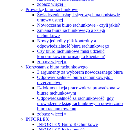
zobacz więcej »
Prowadzę biuro rachunkowe
Świadczenie usług księgowych na podstawie
umowy ustnej
Nowoczesne biuro rachunkowe - czyli jakie?
Zmiana biura rachunkowego a księgi
rachunkowe
Nowy jednolity plik kontrolny a
odpowiedzialność biura rachunkowego
Czy biuro rachunkowe musi udzielić
komornikowi informacji o klientach?
zobacz więcej »
Korzystam z biura rachunkowego
3 argumenty za wyborem nowoczesnego biura
Odpowiedzialność biura rachunkowego -
orzecznictwo
E-dokumentacja pracownicza prowadzona w
biurze rachunkowym
Odpowiedzialność za rachunkowość, gdy
prowadzenie ksiąg rachunkowych powierzono
biuru rachunkowemu
zobacz więcej »
INFORLEX
INFORLEX Biuro Rachunkowe
INFORLEX Księgowość