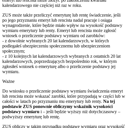
emeryt lub rencista może złożyć po zakończeniu kwartału
kalendarzowego nie częściej niż raz w roku.
ZUS może także przeliczyć emeryturę lub rentę świadczenie, jeśli
po jego przyznaniu emeryt lub rencista nadal pracuje i osiąga
wynagrodzenie, które będzie miało wpływ na wysokość podstawy
wymiaru emerytury lub renty. Emeryt lub rencista może zgłosić
wniosek o przeliczenie podstawy wymiaru od zarobków:
- z dowolnie wybranych 20 lat kalendarzowych, w których
podlegałeś ubezpieczeniu społecznemu lub ubezpieczeniom
społecznym;
- z 10 kolejnych lat kalendarzowych wybranych z ostatnich 20 lat
kalendarzowych, poprzedzających bezpośrednio rok, w którym
zgłosiłeś wniosek o emeryturę albo o przeliczenie podstawy jej
wymiaru.
Ważne
Do wniosku o przeliczenie podstawy wymiaru świadczenia emeryt
lub rencista może wskazać zarobki, które przypadają w części lub w
całości w latach po przyznaniu mu emerytury lub renty.
Na tej
podstawie ZUS ponownie obliczymy wskaźnik wysokości
podstawy wymiaru
i – jeśli będzie wyższy niż dotychczasowy –
podwyższy emeryturę lub rentę.
ZUS obliczy w takim przypadku podstawę wymiaru oraz wysokość