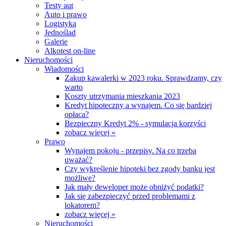
Testy aut
Auto i prawo
Logistyka
Jednoślad
Galerie
Alkotest on-line
Nieruchomości
Wiadomości
Zakup kawalerki w 2023 roku. Sprawdzamy, czy
warto
Koszty utrzymania mieszkania 2023
Kredyt hipoteczny a wynajem. Co się bardziej
opłaca?
Bezpieczny Kredyt 2% - symulacja korzyści
zobacz więcej »
Prawo
Wynajem pokoju - przepisy. Na co trzeba
uważać?
Czy wykreślenie hipoteki bez zgody banku jest
możliwe?
Jak mały deweloper może obniżyć podatki?
Jak się zabezpieczyć przed problemami z
lokatorem?
zobacz więcej »
Nieruchomości