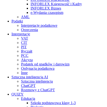
INFORLEX Księgowość i Kadry
INFORLEX Biznes
e-Wydania czasopism
AML
Podatki
Interpretacje podatkowe
Orzeczenia
Interpretacje
VAT
CIT
PIT
Ryczałt
PCC
Akcyza
Podatek od spadków i darowizn
Ordynacja podatkowa
Inne
Sztuczna inteligencja AI
Sztuczna inteligencja
ChatGPT
Rozmowy z ChatGPT
QUIZY
Edukacja
Szkoła podstawowa klasy 1-3