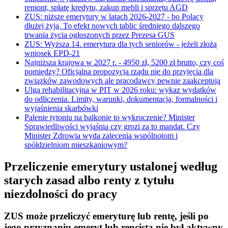
remont, spłatę kredytu, zakup mebli i sprzętu AGD
ZUS: niższe emerytury w latach 2026-2027 - bo Polacy
dłużej żyją. To efekt nowych tablic średniego dalszego
trwania życia ogłoszonych przez Prezesa GUS
ZUS: Wyższa 14. emerytura dla tych seniorów - jeżeli złożą
wniosek EPD-21
Najniższa krajowa w 2027 r. - 4950 zł, 5200 zł brutto, czy coś
pomiędzy? Oficjalna propozycja rządu nie do przyjęcia dla
związków zawodowych ale pracodawcy pewnie zaakceptują
Ulga rehabilitacyjna w PIT w 2026 roku: wykaz wydatków
do odliczenia. Limity, warunki, dokumentacja, formalności i
wyjaśnienia skarbówki
Palenie tytoniu na balkonie to wykroczenie? Minister
Sprawiedliwości wyjaśnia czy grozi za to mandat. Czy
Minister Zdrowia wyda zalecenia wspólnotom i
spółdzielniom mieszkaniowym?
Przeliczenie emerytury ustalonej według
starych zasad albo renty z tytułu
niezdolności do pracy
ZUS może przeliczyć emeryturę lub rentę, jeśli po
jego przyznaniu emeryt lub rencista nie był aktywny