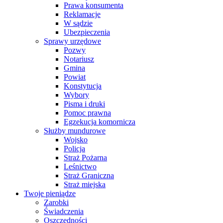
Prawa konsumenta
Reklamacje
W sądzie
Ubezpieczenia
Sprawy urzędowe
Pozwy
Notariusz
Gmina
Powiat
Konstytucja
Wybory
Pisma i druki
Pomoc prawna
Egzekucja komornicza
Służby mundurowe
Wojsko
Policja
Straż Pożarna
Leśnictwo
Straż Graniczna
Straż miejska
Twoje pieniądze
Zarobki
Świadczenia
Oszczędności