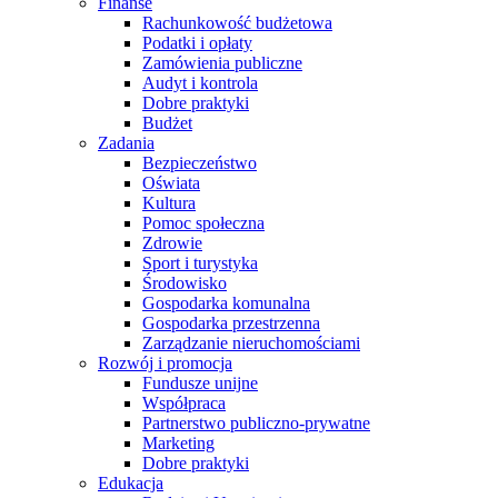
Finanse
Rachunkowość budżetowa
Podatki i opłaty
Zamówienia publiczne
Audyt i kontrola
Dobre praktyki
Budżet
Zadania
Bezpieczeństwo
Oświata
Kultura
Pomoc społeczna
Zdrowie
Sport i turystyka
Środowisko
Gospodarka komunalna
Gospodarka przestrzenna
Zarządzanie nieruchomościami
Rozwój i promocja
Fundusze unijne
Współpraca
Partnerstwo publiczno-prywatne
Marketing
Dobre praktyki
Edukacja