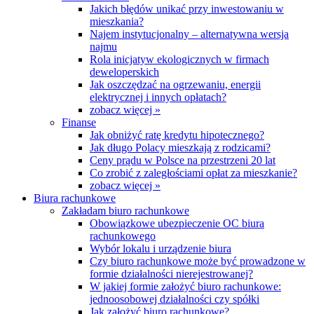
Jakich błędów unikać przy inwestowaniu w
mieszkania?
Najem instytucjonalny – alternatywna wersja
najmu
Rola inicjatyw ekologicznych w firmach
deweloperskich
Jak oszczędzać na ogrzewaniu, energii
elektrycznej i innych opłatach?
zobacz więcej »
Finanse
Jak obniżyć ratę kredytu hipotecznego?
Jak długo Polacy mieszkają z rodzicami?
Ceny prądu w Polsce na przestrzeni 20 lat
Co zrobić z zaległościami opłat za mieszkanie?
zobacz więcej »
Biura rachunkowe
Zakładam biuro rachunkowe
Obowiązkowe ubezpieczenie OC biura
rachunkowego
Wybór lokalu i urządzenie biura
Czy biuro rachunkowe może być prowadzone w
formie działalności nierejestrowanej?
W jakiej formie założyć biuro rachunkowe:
jednoosobowej działalności czy spółki
Jak założyć biuro rachunkowe?