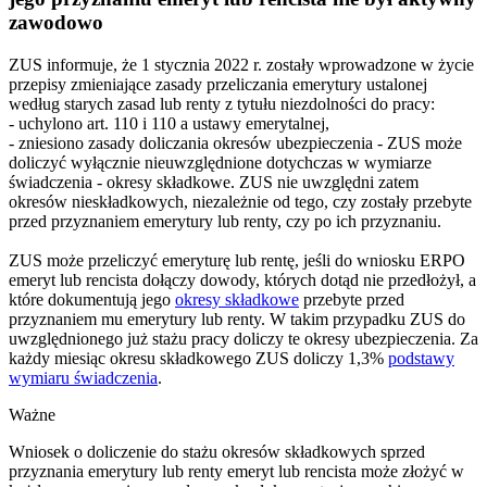
zawodowo
ZUS informuje, że 1 stycznia 2022 r. zostały wprowadzone w życie
przepisy zmieniające zasady przeliczania emerytury ustalonej
według starych zasad lub renty z tytułu niezdolności do pracy:
- uchylono art. 110 i 110 a ustawy emerytalnej,
- zniesiono zasady doliczania okresów ubezpieczenia - ZUS może
doliczyć wyłącznie nieuwzględnione dotychczas w wymiarze
świadczenia - okresy składkowe. ZUS nie uwzględni zatem
okresów nieskładkowych, niezależnie od tego, czy zostały przebyte
przed przyznaniem emerytury lub renty, czy po ich przyznaniu.
ZUS może przeliczyć emeryturę lub rentę, jeśli do wniosku ERPO
emeryt lub rencista dołączy dowody, których dotąd nie przedłożył, a
które dokumentują jego
okresy składkowe
przebyte przed
przyznaniem mu emerytury lub renty. W takim przypadku ZUS do
uwzględnionego już stażu pracy doliczy te okresy ubezpieczenia. Za
każdy miesiąc okresu składkowego ZUS doliczy 1,3%
podstawy
wymiaru świadczenia
.
Ważne
Wniosek o doliczenie do stażu okresów składkowych sprzed
przyznania emerytury lub renty emeryt lub rencista może złożyć w