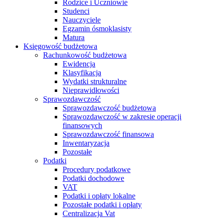
Rodzice i Uczniowie
Studenci
Nauczyciele
Egzamin ósmoklasisty
Matura
Księgowość budżetowa
Rachunkowość budżetowa
Ewidencja
Klasyfikacja
Wydatki strukturalne
Nieprawidłowości
Sprawozdawczość
Sprawozdawczość budżetowa
Sprawozdawczość w zakresie operacji
finansowych
Sprawozdawczość finansowa
Inwentaryzacja
Pozostałe
Podatki
Procedury podatkowe
Podatki dochodowe
VAT
Podatki i opłaty lokalne
Pozostałe podatki i opłaty
Centralizacja Vat