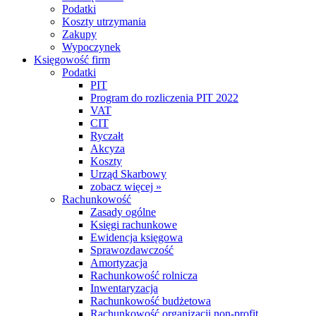
Podatki
Koszty utrzymania
Zakupy
Wypoczynek
Księgowość firm
Podatki
PIT
Program do rozliczenia PIT 2022
VAT
CIT
Ryczałt
Akcyza
Koszty
Urząd Skarbowy
zobacz więcej »
Rachunkowość
Zasady ogólne
Księgi rachunkowe
Ewidencja księgowa
Sprawozdawczość
Amortyzacja
Rachunkowość rolnicza
Inwentaryzacja
Rachunkowość budżetowa
Rachunkowość organizacji non-profit