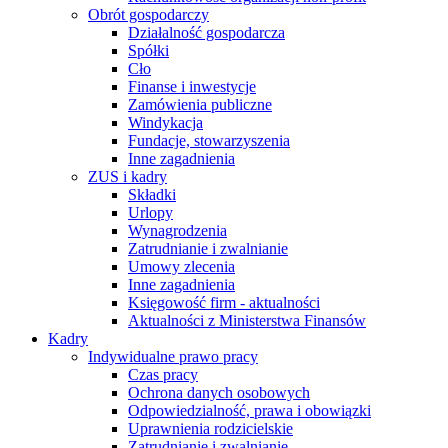
Obrót gospodarczy
Działalność gospodarcza
Spółki
Cło
Finanse i inwestycje
Zamówienia publiczne
Windykacja
Fundacje, stowarzyszenia
Inne zagadnienia
ZUS i kadry
Składki
Urlopy
Wynagrodzenia
Zatrudnianie i zwalnianie
Umowy zlecenia
Inne zagadnienia
Księgowość firm - aktualności
Aktualności z Ministerstwa Finansów
Kadry
Indywidualne prawo pracy
Czas pracy
Ochrona danych osobowych
Odpowiedzialność, prawa i obowiązki
Uprawnienia rodzicielskie
Zatrudnianie i zwalnianie