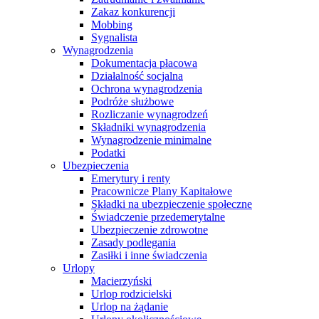
Zakaz konkurencji
Mobbing
Sygnalista
Wynagrodzenia
Dokumentacja płacowa
Działalność socjalna
Ochrona wynagrodzenia
Podróże służbowe
Rozliczanie wynagrodzeń
Składniki wynagrodzenia
Wynagrodzenie minimalne
Podatki
Ubezpieczenia
Emerytury i renty
Pracownicze Plany Kapitałowe
Składki na ubezpieczenie społeczne
Świadczenie przedemerytalne
Ubezpieczenie zdrowotne
Zasady podlegania
Zasiłki i inne świadczenia
Urlopy
Macierzyński
Urlop rodzicielski
Urlop na żądanie