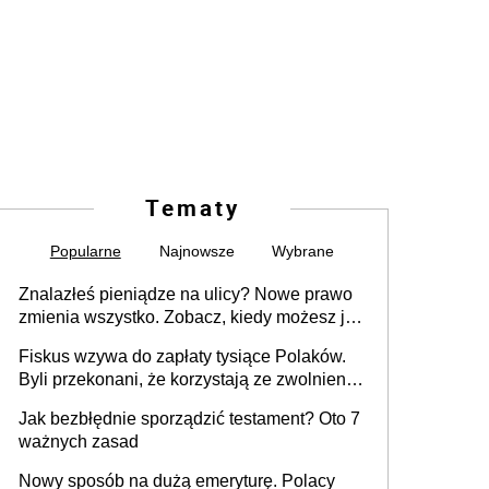
Tematy
Popularne
Najnowsze
Wybrane
Znalazłeś pieniądze na ulicy? Nowe prawo
zmienia wszystko. Zobacz, kiedy możesz je
legalnie zatrzymać
Fiskus wzywa do zapłaty tysiące Polaków.
Byli przekonani, że korzystają ze zwolnienia
z podatku od sprzedaży nieruchomości
Jak bezbłędnie sporządzić testament? Oto 7
ważnych zasad
Nowy sposób na dużą emeryturę. Polacy