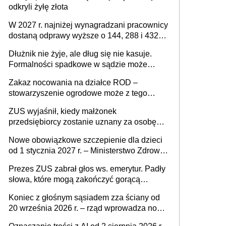
odkryli żyłę złota
W 2027 r. najniżej wynagradzani pracownicy
dostaną odprawy wyższe o 144, 288 i 432
złote
Dłużnik nie żyje, ale dług się nie kasuje.
Formalności spadkowe w sądzie może
załatwić wierzyciel bez zgody rodziny
Zakaz nocowania na działce ROD –
zmarłego
stowarzyszenie ogrodowe może z tego
powodu pozbawić działkowca prawa do
ZUS wyjaśnił, kiedy małżonek
działki (wypowiedzieć dzierżawę)?
przedsiębiorcy zostanie uznany za osobę
współpracującą
Nowe obowiązkowe szczepienie dla dzieci
od 1 stycznia 2027 r. – Ministerstwo Zdrowia
zmienia Program Szczepień Ochronnych na
Prezes ZUS zabrał głos ws. emerytur. Padły
2027 r.
słowa, które mogą zakończyć gorącą
dyskusję
Koniec z głośnym sąsiadem zza ściany od
20 września 2026 r. – rząd wprowadza nowe
przepisy, które poprawią komfort życia