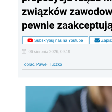
związków zawodow
pewnie zaakceptuj
Subskrybuj nas na Youtube
Zapisz
06 sierpnia 2026, 09:19
oprac. Paweł Huczko