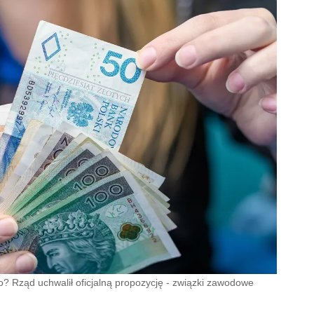
to? Rząd uchwalił oficjalną propozycję - związki zawodowe