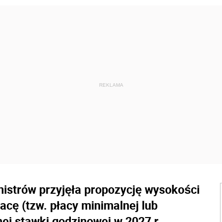
nistrów przyjęła propozycję wysokości
cę (tzw. płacy minimalnej lub
nej stawki godzinowej w 2027 r.,