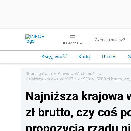
Kategorie
Księgowość
Kadry
Biznes
S
»
»
»
Strona główna
Prawo
Wiadomości
Najniższa krajowa w 2027 r. - 4950 zł, 5200 zł brutto, 
Najniższa krajowa w
zł brutto, czy coś 
propozycja rządu ni