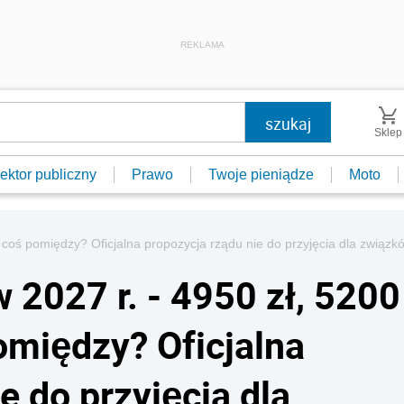
REKLAMA
Sklep
ektor publiczny
Prawo
Twoje pieniądze
Moto
czy coś pomiędzy? Oficjalna propozycja rządu nie do przyjęcia dla zw
 2027 r. - 4950 zł, 5200
pomiędzy? Oficjalna
e do przyjęcia dla