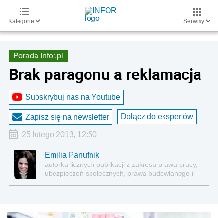
Kategorie
Serwisy
Porada Infor.pl
Brak paragonu a reklamacja
Subskrybuj nas na Youtube
Dołącz do ekspertów
Zapisz się na newsletter
25 lutego 2013, 12:50
Emilia Panufnik
autorka licznych publikacji z zakresu prawa pracy,
ubezpieczeń społecznych, prawa budowlanego i
nieruchomości