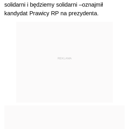
solidarni i będziemy solidarni –oznajmił
kandydat Prawicy RP na prezydenta.
REKLAMA
Warto przypomnieć, że Marek Jurek
współtworzył Prawo i Sprawiedliwość oraz
przez długi czas był wic przewodniczącym