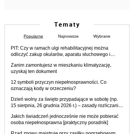
12 symboli przyczyn niepełnosprawności. Co
oznaczają kody w orzeczeniu?
Dzień wolny za święto przypadające w sobotę (np.
15 sierpnia, 26 grudnia 2026 r.) – zasady rozliczania
czasu pracy, obowiązki pracodawcy (sektor prywatny
Jakich świadczeń jednocześnie nie może pobierać
i administracja publiczna), najczęstsze pytania
osoba niepełnosprawna [praktyczny poradnik]
Rząd znowu majstruje przy zasiłku pogrzebowym.
Wzrost do 7000 tys. zł, to jeszcze nie wszystko
Znalazłeś pieniądze na ulicy? Nowe prawo zmienia
wszystko. Zobacz, kiedy możesz je legalnie
zatrzymać
Fiskus wzywa do zapłaty tysiące Polaków. Byli
przekonani, że korzystają ze zwolnienia z podatku
od sprzedaży nieruchomości
Jak bezbłędnie sporządzić testament? Oto 7
ważnych zasad
Nowy sposób na dużą emeryturę. Polacy odkryli żyłę
złota