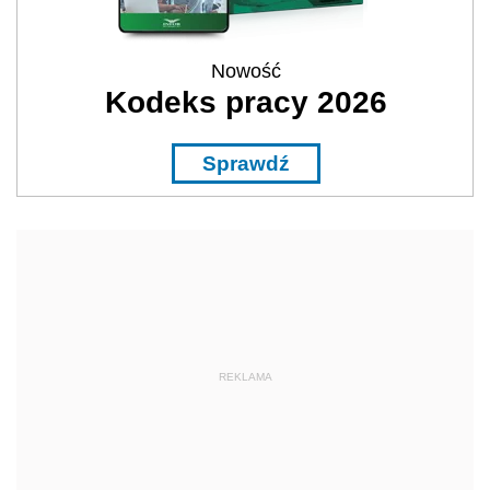
REKLAMA
Tematy
Popularne
Najnowsze
Wybrane
PIT: Czy w ramach ulgi rehabilitacyjnej można
odliczyć zakup okularów, aparatu słuchowego i
skutera inwalidzkiego?
Zanim zamontujesz w mieszkaniu klimatyzację,
uzyskaj ten dokument