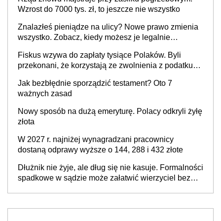
W 2027 r. najniżej wynagradzani pracownicy
dostaną odprawy wyższe o 144, 288 i 432 złote
Dłużnik nie żyje, ale dług się nie kasuje. Formalności
spadkowe w sądzie może załatwić wierzyciel bez
zgody rodziny zmarłego
Kalkulatory
Kalkulator składki zdrowotnej dla przedsiębiorcy
Kalkulator dla przedsiębiorców
Kalkulator wynagrodzeń
Kalkulator umów zlecenia
Kalkulator umów o dzieło
Kalkulator kosztów energii
Kalkulator emerytalny
Kalkulator ilości dni