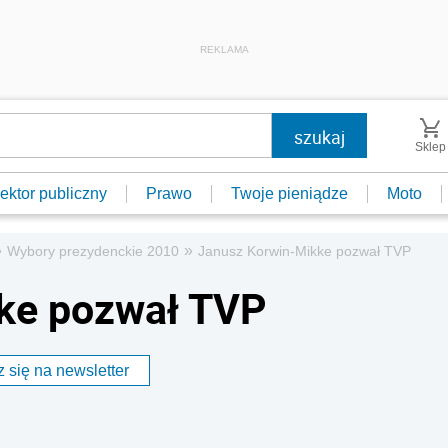
REKLAMA
Sklep
ektor publiczny
Prawo
Twoje pieniądze
Moto
»
»
Wybory prezydenckie 2010
Janusz Korwin-Mikke pozwał TVP
ke pozwał TVP
 się na newsletter