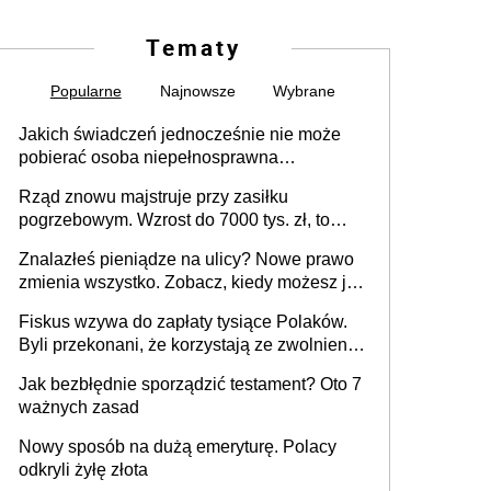
Tematy
Popularne
Najnowsze
Wybrane
Jakich świadczeń jednocześnie nie może
pobierać osoba niepełnosprawna
[praktyczny poradnik]
Rząd znowu majstruje przy zasiłku
pogrzebowym. Wzrost do 7000 tys. zł, to
jeszcze nie wszystko
Znalazłeś pieniądze na ulicy? Nowe prawo
zmienia wszystko. Zobacz, kiedy możesz je
legalnie zatrzymać
Fiskus wzywa do zapłaty tysiące Polaków.
Byli przekonani, że korzystają ze zwolnienia
z podatku od sprzedaży nieruchomości
Jak bezbłędnie sporządzić testament? Oto 7
ważnych zasad
Nowy sposób na dużą emeryturę. Polacy
odkryli żyłę złota