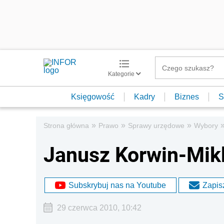
Kategorie
Księgowość
Kadry
Biznes
S
»
»
»
Strona główna
Prawo
Sprawy urzędowe
Wybory
Janusz Korwin-Mik
Subskrybuj nas na Youtube
Zapisz
29 czerwca 2010, 10:42