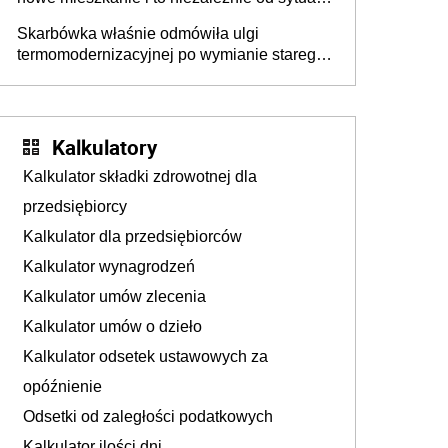
materialnej – rząd ogłasza nowy program
Skarbówka właśnie odmówiła ulgi
wsparcia dla osób po 60 roku życia
termomodernizacyjnej po wymianie starego
pieca. Uwaga, decyduje ważny szczegół!
Kalkulatory
Kalkulator składki zdrowotnej dla
przedsiębiorcy
Kalkulator dla przedsiębiorców
Kalkulator wynagrodzeń
Kalkulator umów zlecenia
Kalkulator umów o dzieło
Kalkulator odsetek ustawowych za
opóźnienie
Odsetki od zaległości podatkowych
Kalkulator ilości dni