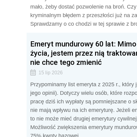
mało, żeby dostać pozwolenie na broń. Czy za
kryminalnym błędem z przeszłości już na 
Sprawdzamy o co chodzi w tej sprawie z bro
Emeryt mundurowy 60 lat: Mimo 
życia, jestem przez nią traktowa
nie chce tego zmienić
15 lip 2026
Przypominamy list emeryta z 2025 r., któr
jego opinii). Dotyczy wielu osób, które roz
pracę dziś ich wypłaty są pomniejszane o 
nie mają wpływu na ich emeryturę. Jeżeli e
to nie może mieć drugiej emerytury cywilnej
Możliwość zwiększenia emerytury mundurowe
75% kwoty bazowej.