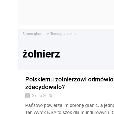
»
»
Strona główna
Tematy
żołnierz
żołnierz
Polskiemu żołnierzowi odmówion
zdecydowało?
27 lip 2026
Państwo powierza im obronę granic, a jedno
Ten wyrok NSA to szok dla mundurowych. Ok