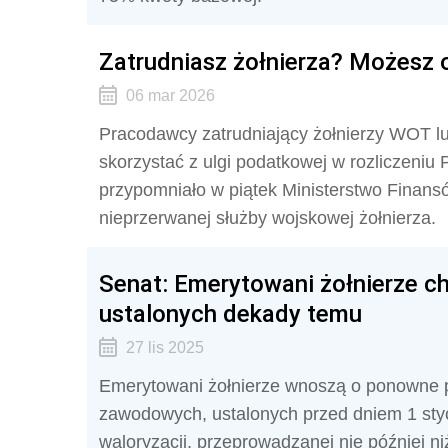
Zatrudniasz żołnierza? Możesz o
06 mar 2026
Pracodawcy zatrudniający żołnierzy WOT 
skorzystać z ulgi podatkowej w rozliczeniu P
przypomniało w piątek Ministerstwo Finansó
nieprzerwanej służby wojskowej żołnierza.
Senat: Emerytowani żołnierze ch
ustalonych dekady temu
27 lis 2025
Emerytowani żołnierze wnoszą o ponowne prz
zawodowych, ustalonych przed dniem 1 sty
waloryzacji, przeprowadzanej nie później 