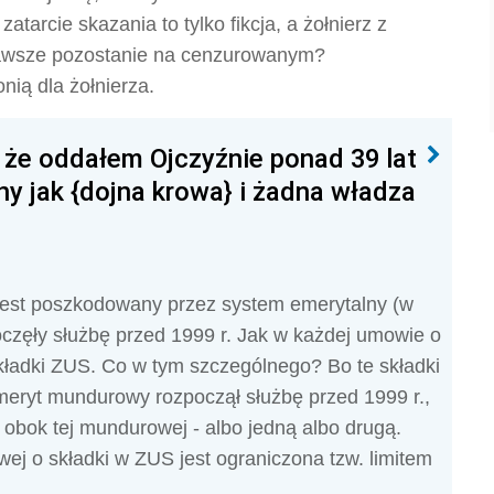
tarcie skazania to tylko fikcja, a żołnierz z
zawsze pozostanie na cenzurowanym?
nią dla żołnierza.
że oddałem Ojczyźnie ponad 39 lat
ny jak {dojna krowa} i żadna władza
y jest poszkodowany przez system emerytalny (w
poczęły służbę przed 1999 r. Jak w każdej umowie o
składki ZUS. Co w tym szczególnego? Bo te składki
meryt mundurowy rozpoczął służbę przed 1999 r.,
 obok tej mundurowej - albo jedną albo drugą.
j o składki w ZUS jest ograniczona tzw. limitem