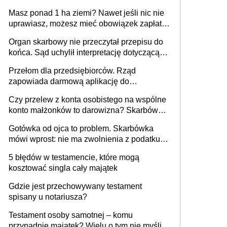
i pełne zwolnienie podatkowe
Masz ponad 1 ha ziemi? Nawet jeśli nic nie
uprawiasz, możesz mieć obowiązek zapłaty
za brak OC
Organ skarbowy nie przeczytał przepisu do
końca. Sąd uchylił interpretację dotyczącą
milionowych przychodów
Przełom dla przedsiębiorców. Rząd
zapowiada darmową aplikację do
paragonów i duże zmiany w podatkach
Czy przelew z konta osobistego na wspólne
konto małżonków to darowizna? Skarbówka
rozwiewa wątpliwości
Gotówka od ojca to problem. Skarbówka
mówi wprost: nie ma zwolnienia z podatku
od darowizn, nawet gdy pieniądze wpłyną
5 błędów w testamencie, które mogą
na konto obdarowanego
kosztować singla cały majątek
Gdzie jest przechowywany testament
spisany u notariusza?
Testament osoby samotnej – komu
przypadnie majątek? Wielu o tym nie myśli