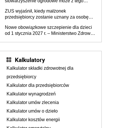
stowarzyszenie ogrodowe może z tego
powodu pozbawić działkowca prawa do
ZUS wyjaśnił, kiedy małżonek
działki (wypowiedzieć dzierżawę)?
przedsiębiorcy zostanie uznany za osobę
współpracującą
Nowe obowiązkowe szczepienie dla dzieci
od 1 stycznia 2027 r. – Ministerstwo Zdrowia
zmienia Program Szczepień Ochronnych na
2027 r.
Kalkulatory
Kalkulator składki zdrowotnej dla
przedsiębiorcy
Kalkulator dla przedsiębiorców
Kalkulator wynagrodzeń
Kalkulator umów zlecenia
Kalkulator umów o dzieło
Kalkulator kosztów energii