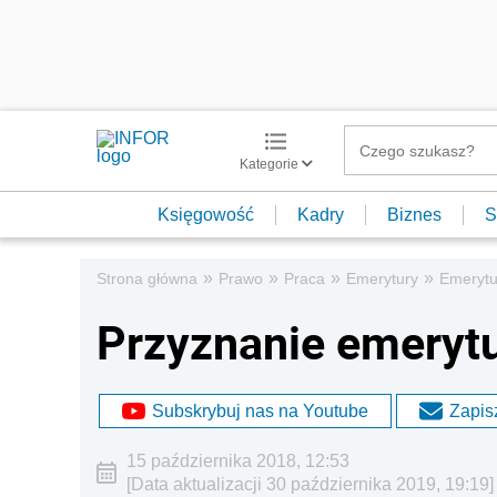
Kategorie
Księgowość
Kadry
Biznes
S
»
»
»
»
Strona główna
Prawo
Praca
Emerytury
Emerytu
Przyznanie emerytu
Subskrybuj nas na Youtube
Zapisz
15 października 2018, 12:53
[Data aktualizacji 30 października 2019, 19:19]