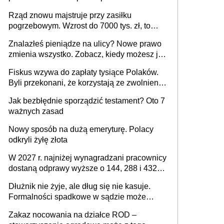
publiczna), najczęstsze pytania
[praktyczny poradnik]
Rząd znowu majstruje przy zasiłku
pogrzebowym. Wzrost do 7000 tys. zł, to
jeszcze nie wszystko
Znalazłeś pieniądze na ulicy? Nowe prawo
zmienia wszystko. Zobacz, kiedy możesz je
legalnie zatrzymać
Fiskus wzywa do zapłaty tysiące Polaków.
Byli przekonani, że korzystają ze zwolnienia
z podatku od sprzedaży nieruchomości
Jak bezbłędnie sporządzić testament? Oto 7
ważnych zasad
Nowy sposób na dużą emeryturę. Polacy
odkryli żyłę złota
W 2027 r. najniżej wynagradzani pracownicy
dostaną odprawy wyższe o 144, 288 i 432
złote
Dłużnik nie żyje, ale dług się nie kasuje.
Formalności spadkowe w sądzie może
załatwić wierzyciel bez zgody rodziny
Zakaz nocowania na działce ROD –
zmarłego