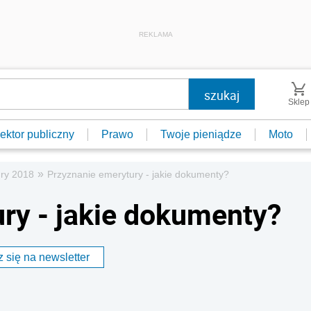
REKLAMA
Sklep
ektor publiczny
Prawo
Twoje pieniądze
Moto
»
ry 2018
Przyznanie emerytury - jakie dokumenty?
ry - jakie dokumenty?
 się na newsletter