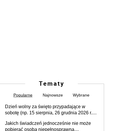
Tematy
Popularne
Najnowsze
Wybrane
Dzień wolny za święto przypadające w
sobotę (np. 15 sierpnia, 26 grudnia 2026 r.) –
zasady rozliczania czasu pracy, obowiązki
Jakich świadczeń jednocześnie nie może
pracodawcy (sektor prywatny i administracja
pobierać osoba niepełnosprawna