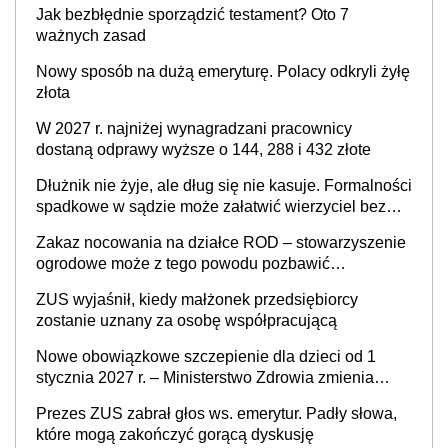
Jak bezbłędnie sporządzić testament? Oto 7
ważnych zasad
Nowy sposób na dużą emeryturę. Polacy odkryli żyłę
złota
W 2027 r. najniżej wynagradzani pracownicy
dostaną odprawy wyższe o 144, 288 i 432 złote
Dłużnik nie żyje, ale dług się nie kasuje. Formalności
spadkowe w sądzie może załatwić wierzyciel bez
zgody rodziny zmarłego
Zakaz nocowania na działce ROD – stowarzyszenie
ogrodowe może z tego powodu pozbawić
działkowca prawa do działki (wypowiedzieć
ZUS wyjaśnił, kiedy małżonek przedsiębiorcy
dzierżawę)?
zostanie uznany za osobę współpracującą
Nowe obowiązkowe szczepienie dla dzieci od 1
stycznia 2027 r. – Ministerstwo Zdrowia zmienia
Program Szczepień Ochronnych na 2027 r.
Prezes ZUS zabrał głos ws. emerytur. Padły słowa,
które mogą zakończyć gorącą dyskusję