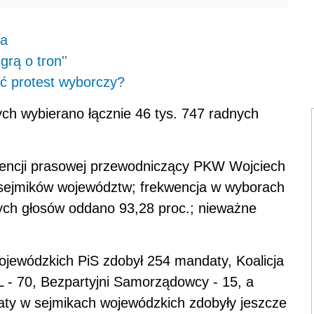
ra
rą o tron''
ć protest wyborczy?
 wybierano łącznie 46 tys. 747 radnych
rencji prasowej przewodniczący PKW Wojciech
 sejmików województw; frekwencja w wyborach
ych głosów oddano 93,28 proc.; nieważne
ojewódzkich PiS zdobył 254 mandaty, Koalicja
 - 70, Bezpartyjni Samorządowcy - 15, a
y w sejmikach wojewódzkich zdobyły jeszcze