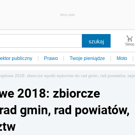
REKLAMA
Sklep
ektor publiczny
Prawo
Twoje pieniądze
Moto
ądowe 2018: zbiorcze wyniki wyborów do rad gmin, rad powiatów, se
e 2018: zbiorcze
rad gmin, rad powiatów,
ztw