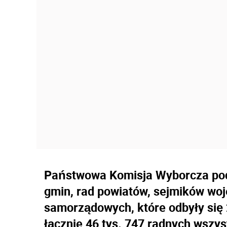
Państwowa Komisja Wyborcza poda
gmin, rad powiatów, sejmików wo
samorządowych, które odbyły się 
łącznie 46 tys. 747 radnych wszys