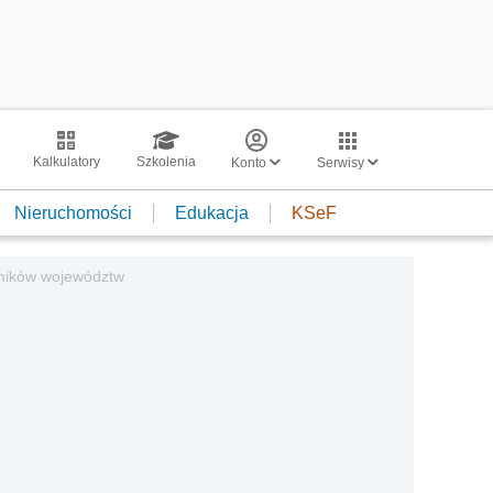
Kalkulatory
Szkolenia
Konto
Serwisy
Nieruchomości
Edukacja
KSeF
jmików województw