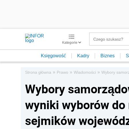
Kategorie
Księgowość
Kadry
Biznes
S
»
»
»
Strona główna
Prawo
Wiadomości
Wybory samorz
Wybory samorządow
wyniki wyborów do 
sejmików wojewód