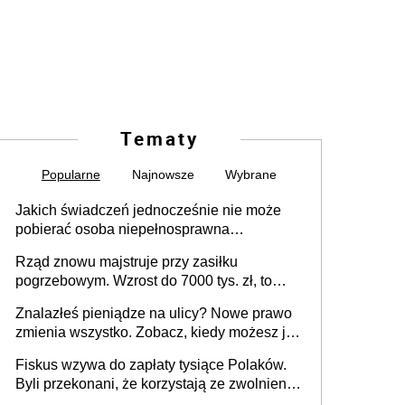
Tematy
Popularne
Najnowsze
Wybrane
Jakich świadczeń jednocześnie nie może
pobierać osoba niepełnosprawna
[praktyczny poradnik]
Rząd znowu majstruje przy zasiłku
pogrzebowym. Wzrost do 7000 tys. zł, to
jeszcze nie wszystko
Znalazłeś pieniądze na ulicy? Nowe prawo
zmienia wszystko. Zobacz, kiedy możesz je
legalnie zatrzymać
Fiskus wzywa do zapłaty tysiące Polaków.
Byli przekonani, że korzystają ze zwolnienia
z podatku od sprzedaży nieruchomości