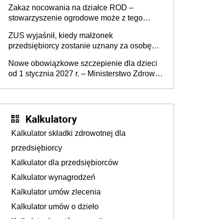
załatwić wierzyciel bez zgody rodziny
Zakaz nocowania na działce ROD –
zmarłego
stowarzyszenie ogrodowe może z tego
powodu pozbawić działkowca prawa do
ZUS wyjaśnił, kiedy małżonek
działki (wypowiedzieć dzierżawę)?
przedsiębiorcy zostanie uznany za osobę
współpracującą
Nowe obowiązkowe szczepienie dla dzieci
od 1 stycznia 2027 r. – Ministerstwo Zdrowia
zmienia Program Szczepień Ochronnych na
2027 r.
Kalkulatory
Kalkulator składki zdrowotnej dla
przedsiębiorcy
Kalkulator dla przedsiębiorców
Kalkulator wynagrodzeń
Kalkulator umów zlecenia
Kalkulator umów o dzieło