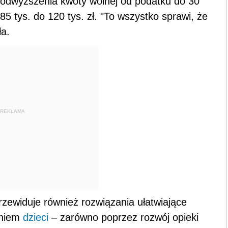
podwyższenia kwoty wolnej od podatku do 30
85 tys. do 120 tys. zł. "To wszystko sprawi, że
ła.
REKLAMA
rzewiduje również rozwiązania ułatwiające
aniem
dzieci
– zarówno poprzez rozwój opieki