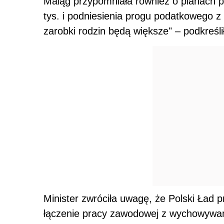
Maląg przypomniała również o planach 
tys. i podniesienia progu podatkowego z 
zarobki rodzin będą większe" – podkreśli
Minister zwróciła uwagę, że Polski Ład p
łączenie pracy zawodowej z wychowyw