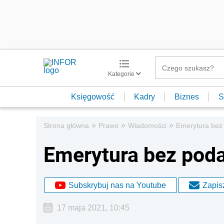
Kategorie
Księgowość
Kadry
Biznes
S
»
»
»
Strona główna
Prawo
Wiadomości
Emerytura bez 
Emerytura bez poda
Subskrybuj nas na Youtube
Zapisz
17 maja 2021, 10:45