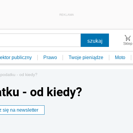
REKLAMA
Sklep
ektor publiczny
Prawo
Twoje pieniądze
Moto
podatku - od kiedy?
tku - od kiedy?
 się na newsletter