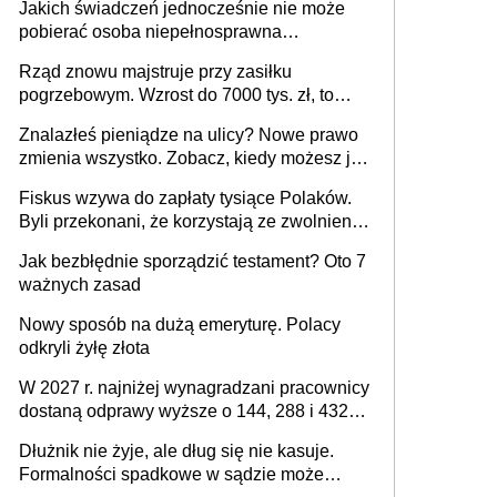
Jakich świadczeń jednocześnie nie może
pracodawcy (sektor prywatny i administracja
pobierać osoba niepełnosprawna
publiczna), najczęstsze pytania
[praktyczny poradnik]
Rząd znowu majstruje przy zasiłku
pogrzebowym. Wzrost do 7000 tys. zł, to
jeszcze nie wszystko
Znalazłeś pieniądze na ulicy? Nowe prawo
zmienia wszystko. Zobacz, kiedy możesz je
legalnie zatrzymać
Fiskus wzywa do zapłaty tysiące Polaków.
Byli przekonani, że korzystają ze zwolnienia
z podatku od sprzedaży nieruchomości
Jak bezbłędnie sporządzić testament? Oto 7
ważnych zasad
Nowy sposób na dużą emeryturę. Polacy
odkryli żyłę złota
W 2027 r. najniżej wynagradzani pracownicy
dostaną odprawy wyższe o 144, 288 i 432
złote
Dłużnik nie żyje, ale dług się nie kasuje.
Formalności spadkowe w sądzie może