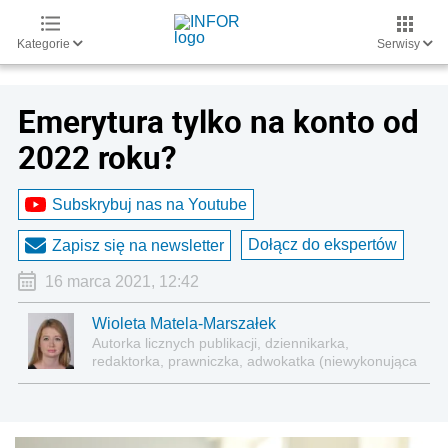
Kategorie
Serwisy
Emerytura tylko na konto od
2022 roku?
Subskrybuj nas na Youtube
Dołącz do ekspertów
Zapisz się na newsletter
16 marca 2021, 12:42
Wioleta Matela-Marszałek
Autorka licznych publikacji, dziennikarka,
redaktorka, prawniczka, adwokatka (niewykonująca
zawodu)