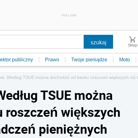
REKLAMA
Sklep
ektor publiczny
Prawo
Twoje pieniądze
Moto
we. Według TSUE można dochodzić od banku roszczeń większych niż t
 Według TSUE można
u roszczeń większych
iadczeń pieniężnych