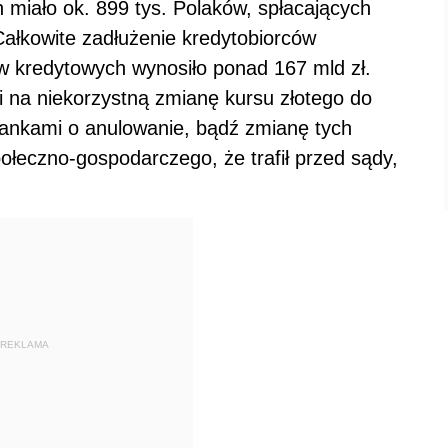
h miało ok. 899 tys. Polaków, spłacających
Całkowite zadłużenie kredytobiorców
ów kredytowych wynosiło ponad 167 mld zł.
i na niekorzystną zmianę kursu złotego do
z bankami o anulowanie, bądź zmianę tych
połeczno-gospodarczego, że trafił przed sądy,
REKLAMA