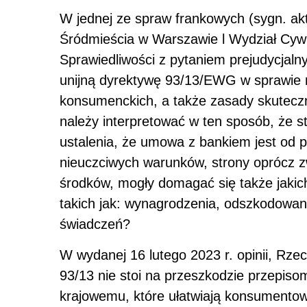
W jednej ze spraw frankowych (sygn. ak
Śródmieścia w Warszawie l Wydział Cywil
Sprawiedliwości z pytaniem prejudycjaln
unijną dyrektywę 93/13/EWG w sprawie
konsumenckich, a także zasady skuteczn
należy interpretować w ten sposób, że s
ustalenia, że umowa z bankiem jest od 
nieuczciwych warunków, strony oprócz 
środków, mogły domagać się także jakic
takich jak: wynagrodzenia, odszkodowani
świadczeń?
W wydanej 16 lutego 2023 r. opinii, Rze
93/13 nie stoi na przeszkodzie przepis
krajowemu, które ułatwiają konsumento