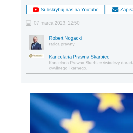
Subskrybuj nas na Youtube
Zapisz
07 marca 2023, 12:50
Robert Nogacki
radca prawny
Kancelaria Prawna Skarbiec
Kancelaria Prawna Skarbiec świadczy dora
cywilnego i karnego.