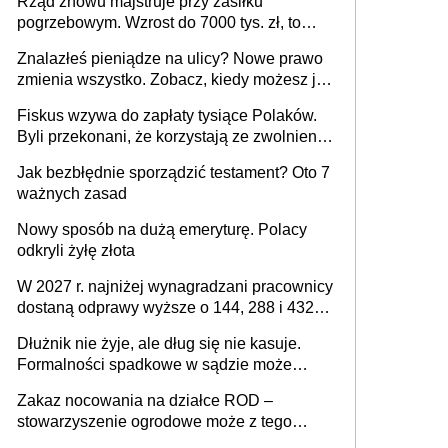
Rząd znowu majstruje przy zasiłku
pogrzebowym. Wzrost do 7000 tys. zł, to
jeszcze nie wszystko
Znalazłeś pieniądze na ulicy? Nowe prawo
zmienia wszystko. Zobacz, kiedy możesz je
legalnie zatrzymać
Fiskus wzywa do zapłaty tysiące Polaków.
Byli przekonani, że korzystają ze zwolnienia
z podatku od sprzedaży nieruchomości
Jak bezbłędnie sporządzić testament? Oto 7
ważnych zasad
Nowy sposób na dużą emeryturę. Polacy
odkryli żyłę złota
W 2027 r. najniżej wynagradzani pracownicy
dostaną odprawy wyższe o 144, 288 i 432
złote
Dłużnik nie żyje, ale dług się nie kasuje.
Formalności spadkowe w sądzie może
załatwić wierzyciel bez zgody rodziny
Zakaz nocowania na działce ROD –
zmarłego
stowarzyszenie ogrodowe może z tego
powodu pozbawić działkowca prawa do