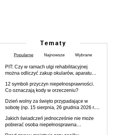
Tematy
Popularne
Najnowsze
Wybrane
PIT: Czy w ramach ulgi rehabilitacyjnej
można odliczyć zakup okularów, aparatu
słuchowego i skutera inwalidzkiego?
12 symboli przyczyn niepełnosprawności.
Co oznaczają kody w orzeczeniu?
Dzień wolny za święto przypadające w
sobotę (np. 15 sierpnia, 26 grudnia 2026 r.) –
zasady rozliczania czasu pracy, obowiązki
Jakich świadczeń jednocześnie nie może
pracodawcy (sektor prywatny i administracja
pobierać osoba niepełnosprawna
publiczna), najczęstsze pytania
[praktyczny poradnik]