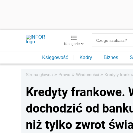
Kategorie
Księgowość
Kadry
Biznes
S
»
»
»
Strona główna
Prawo
Wiadomości
Kredyty franko
Kredyty frankowe.
dochodzić od bank
niż tylko zwrot św