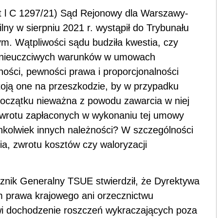
t l C 1297/21) Sąd Rejonowy dla Warszawy-
ny w sierpniu 2021 r. wystąpił do Trybunału
ym. Wątpliwości sądu budziła kwestia, czy
 nieuczciwych warunków w umowach
ości, pewności prawa i proporcjonalności
toją one na przeszkodzie, by w przypadku
początku nieważna z powodu zawarcia w niej
zwrotu zapłaconych w wykonaniu tej umowy
hkolwiek innych należności? W szczególności
a, zwrotu kosztów czy waloryzacji
cznik Generalny TSUE stwierdził, że Dyrektywa
om prawa krajowego ani orzecznictwu
wi dochodzenie roszczeń wykraczających poza