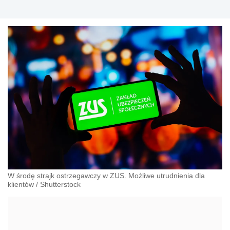
W środę strajk ostrzegawczy w ZUS. Możliwe utrudnienia dla
klientów
/
Shutterstock