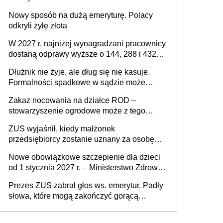
Nowy sposób na dużą emeryturę. Polacy
odkryli żyłę złota
W 2027 r. najniżej wynagradzani pracownicy
dostaną odprawy wyższe o 144, 288 i 432
złote
Dłużnik nie żyje, ale dług się nie kasuje.
Formalności spadkowe w sądzie może
załatwić wierzyciel bez zgody rodziny
Zakaz nocowania na działce ROD –
zmarłego
stowarzyszenie ogrodowe może z tego
powodu pozbawić działkowca prawa do
ZUS wyjaśnił, kiedy małżonek
działki (wypowiedzieć dzierżawę)?
przedsiębiorcy zostanie uznany za osobę
współpracującą
Nowe obowiązkowe szczepienie dla dzieci
od 1 stycznia 2027 r. – Ministerstwo Zdrowia
zmienia Program Szczepień Ochronnych na
Prezes ZUS zabrał głos ws. emerytur. Padły
2027 r.
słowa, które mogą zakończyć gorącą
dyskusję