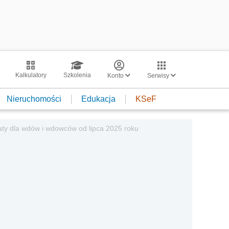
Kalkulatory
Szkolenia
Konto
Serwisy
Nieruchomości
Edukacja
KSeF
aty dla wdów i wdowców od lipca 2025 roku