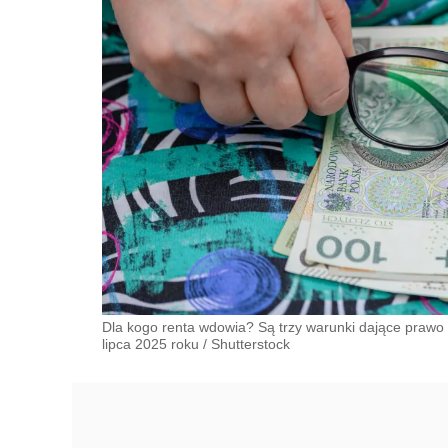
Dla kogo renta wdowia? Są trzy warunki dające prawo
lipca 2025 roku
/
Shutterstock