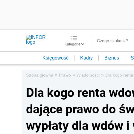
Kategorie
Księgowość
Kadry
Biznes
S
»
»
»
Strona główna
Prawo
Wiadomości
Dla kogo renta
Dla kogo renta wdo
dające prawo do św
wypłaty dla wdów i