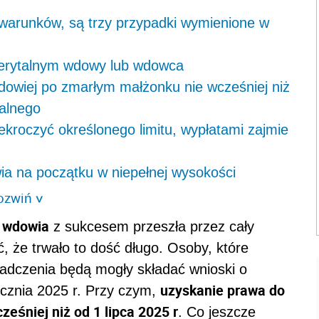
 warunków, są trzy przypadki wymienione w
erytalnym wdowy lub wdowca
owiej po zmarłym małżonku nie wcześniej niż
talnego
kroczyć określonego limitu, wypłatami zajmie
wia na początku w niepełnej wysokości
ozwiń
>
a wdowia
z sukcesem przeszła przez cały
ć, że trwało to dość długo. Osoby, które
iadczenia będą mogły składać wnioski o
uzyskanie prawa do
ycznia 2025 r. Przy czym,
cześniej niż od 1 lipca 2025 r
. Co jeszcze