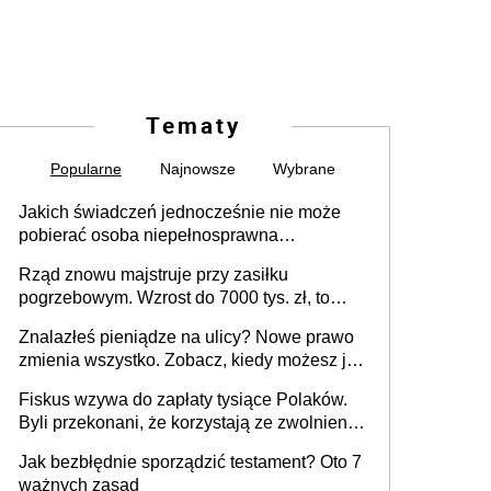
Tematy
Popularne
Najnowsze
Wybrane
Jakich świadczeń jednocześnie nie może
pobierać osoba niepełnosprawna
[praktyczny poradnik]
Rząd znowu majstruje przy zasiłku
pogrzebowym. Wzrost do 7000 tys. zł, to
jeszcze nie wszystko
Znalazłeś pieniądze na ulicy? Nowe prawo
zmienia wszystko. Zobacz, kiedy możesz je
legalnie zatrzymać
Fiskus wzywa do zapłaty tysiące Polaków.
Byli przekonani, że korzystają ze zwolnienia
z podatku od sprzedaży nieruchomości
Jak bezbłędnie sporządzić testament? Oto 7
ważnych zasad