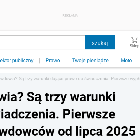
REKLAMA
Sklep
ektor publiczny
Prawo
Twoje pieniądze
Moto
 wdowia? Są trzy warunki dające prawo do świadczenia. Pierwsze wypł
wia? Są trzy warunki
iadczenia. Pierwsze
 wdowców od lipca 2025