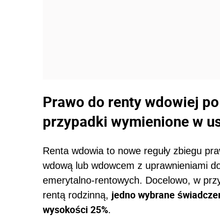
Prawo do renty wdowiej po 
przypadki wymienione w u
Renta wdowia to nowe reguły zbiegu praw
wdową lub wdowcem z uprawnieniami do
emerytalno-rentowych. Docelowo, w prz
jedno wybrane świadczen
rentą rodzinną,
wysokości 25%
.