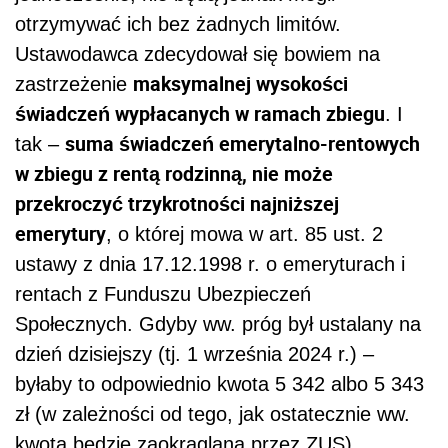
otrzymywać ich bez żadnych limitów.
Ustawodawca zdecydował się bowiem na
maksymalnej wysokości
zastrzeżenie
świadczeń wypłacanych w ramach zbiegu
. I
suma świadczeń emerytalno-rentowych
tak –
w zbiegu z rentą rodzinną, nie może
przekroczyć trzykrotności najniższej
emerytury
, o której mowa w art. 85 ust. 2
ustawy z dnia 17.12.1998 r. o emeryturach i
rentach z Funduszu Ubezpieczeń
Społecznych. Gdyby ww. próg był ustalany na
dzień dzisiejszy (tj. 1 września 2024 r.) –
byłaby to odpowiednio kwota 5 342 albo 5 343
zł (w zależności od tego, jak ostatecznie ww.
kwota będzie zaokrąglana przez ZUS).