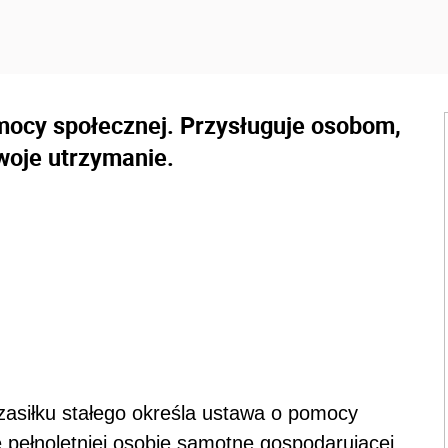
omocy społecznej. Przysługuje osobom,
swoje utrzymanie.
asiłku stałego określa ustawa o pomocy
e pełnoletniej osobie samotne gospodarującej,