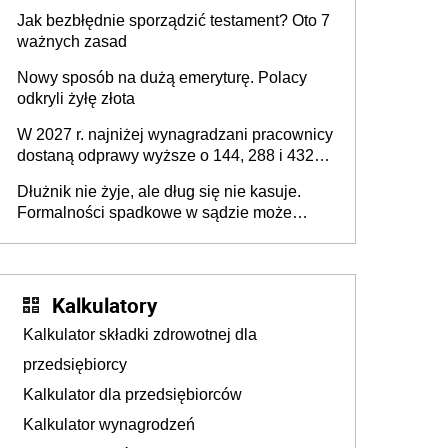
z podatku od sprzedaży nieruchomości
Jak bezbłędnie sporządzić testament? Oto 7
ważnych zasad
Nowy sposób na dużą emeryturę. Polacy
odkryli żyłę złota
W 2027 r. najniżej wynagradzani pracownicy
dostaną odprawy wyższe o 144, 288 i 432
złote
Dłużnik nie żyje, ale dług się nie kasuje.
Formalności spadkowe w sądzie może
załatwić wierzyciel bez zgody rodziny
zmarłego
Kalkulatory
Kalkulator składki zdrowotnej dla
przedsiębiorcy
Kalkulator dla przedsiębiorców
Kalkulator wynagrodzeń