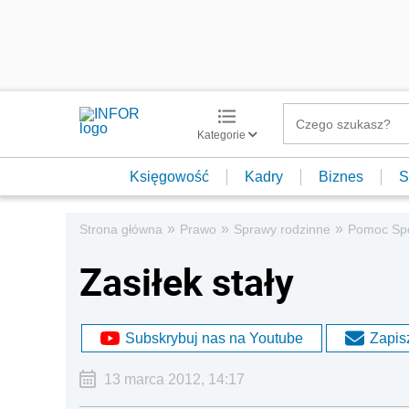
Kategorie
Księgowość
Kadry
Biznes
S
»
»
»
Strona główna
Prawo
Sprawy rodzinne
Pomoc Sp
Zasiłek stały
Subskrybuj nas na Youtube
Zapisz
13 marca 2012, 14:17