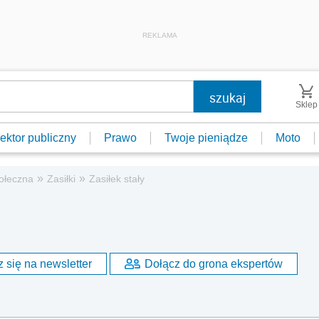
REKLAMA
Sklep
ektor publiczny
Prawo
Twoje pieniądze
Moto
»
»
ołeczna
Zasiłki
Zasiłek stały
 się na newsletter
Dołącz do grona ekspertów