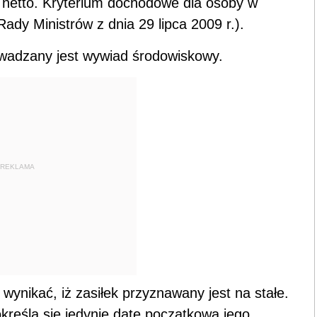
a netto. Kryterium dochodowe dla osoby w
ady Ministrów z dnia 29 lipca 2009 r.).
wadzany jest wywiad środowiskowy.
REKLAMA
nikać, iż zasiłek przyznawany jest na stałe.
kreśla się jedynie datę początkową jego