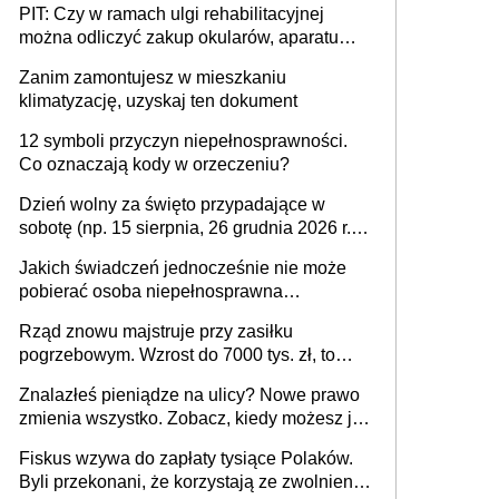
PIT: Czy w ramach ulgi rehabilitacyjnej
można odliczyć zakup okularów, aparatu
słuchowego i skutera inwalidzkiego?
Zanim zamontujesz w mieszkaniu
klimatyzację, uzyskaj ten dokument
12 symboli przyczyn niepełnosprawności.
Co oznaczają kody w orzeczeniu?
Dzień wolny za święto przypadające w
sobotę (np. 15 sierpnia, 26 grudnia 2026 r.) –
zasady rozliczania czasu pracy, obowiązki
Jakich świadczeń jednocześnie nie może
pracodawcy (sektor prywatny i administracja
pobierać osoba niepełnosprawna
publiczna), najczęstsze pytania
[praktyczny poradnik]
Rząd znowu majstruje przy zasiłku
pogrzebowym. Wzrost do 7000 tys. zł, to
jeszcze nie wszystko
Znalazłeś pieniądze na ulicy? Nowe prawo
zmienia wszystko. Zobacz, kiedy możesz je
legalnie zatrzymać
Fiskus wzywa do zapłaty tysiące Polaków.
Byli przekonani, że korzystają ze zwolnienia