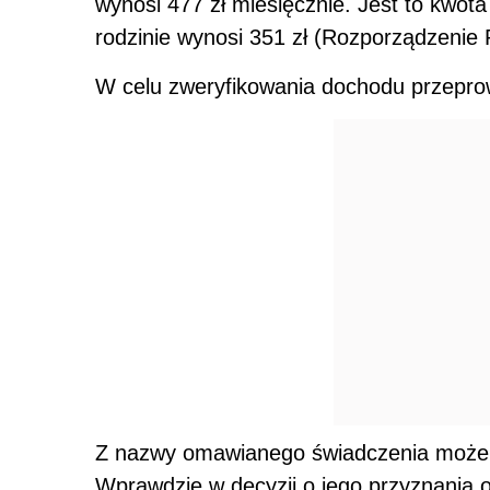
wynosi 477 zł miesięcznie. Jest to kwot
rodzinie wynosi 351 zł (Rozporządzenie R
W celu zweryfikowania dochodu przepro
Z nazwy omawianego świadczenia może wy
Wprawdzie w decyzji o jego przyznania o