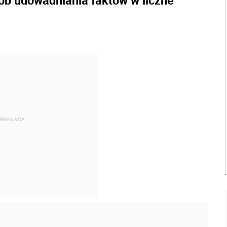
b udowadniania faktów w liczne
REKLAMA