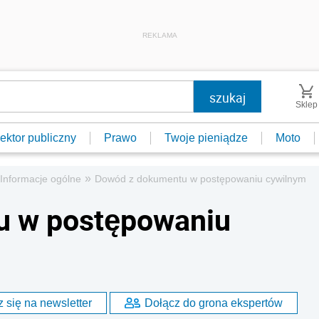
REKLAMA
Sklep
ektor publiczny
Prawo
Twoje pieniądze
Moto
»
Informacje ogólne
Dowód z dokumentu w postępowaniu cywilnym
u w postępowaniu
 się na newsletter
Dołącz do grona ekspertów