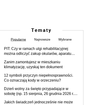
Tematy
Popularne
Najnowsze
Wybrane
PIT: Czy w ramach ulgi rehabilitacyjnej
można odliczyć zakup okularów, aparatu
słuchowego i skutera inwalidzkiego?
Zanim zamontujesz w mieszkaniu
klimatyzację, uzyskaj ten dokument
12 symboli przyczyn niepełnosprawności.
Co oznaczają kody w orzeczeniu?
Dzień wolny za święto przypadające w
sobotę (np. 15 sierpnia, 26 grudnia 2026 r.) –
zasady rozliczania czasu pracy, obowiązki
Jakich świadczeń jednocześnie nie może
pracodawcy (sektor prywatny i administracja