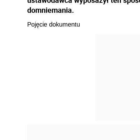
ustawodawca wyposażył ten sposó
domniemania.
Pojęcie dokumentu