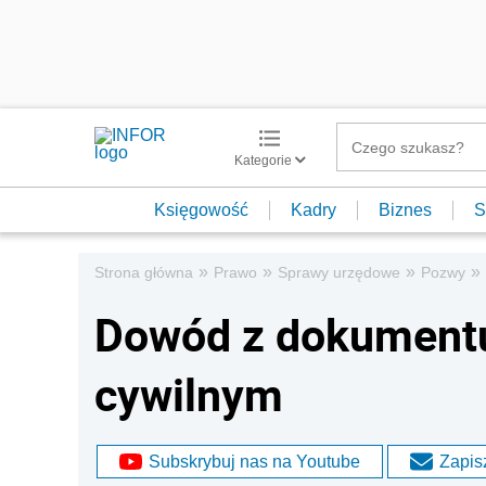
Kategorie
Księgowość
Kadry
Biznes
S
»
»
»
»
Strona główna
Prawo
Sprawy urzędowe
Pozwy
Dowód z dokument
cywilnym
Subskrybuj nas na Youtube
Zapisz