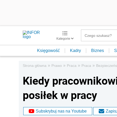
Kategorie
Księgowość
Kadry
Biznes
S
»
»
»
»
Strona główna
Prawo
Praca
Praca
Bezpieczeńs
Kiedy pracownikow
posiłek w pracy
Subskrybuj nas na Youtube
Zapisz