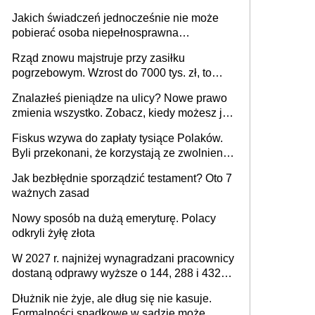
zasady rozliczania czasu pracy, obowiązki
Jakich świadczeń jednocześnie nie może
pracodawcy (sektor prywatny i administracja
pobierać osoba niepełnosprawna
publiczna), najczęstsze pytania
[praktyczny poradnik]
Rząd znowu majstruje przy zasiłku
pogrzebowym. Wzrost do 7000 tys. zł, to
jeszcze nie wszystko
Znalazłeś pieniądze na ulicy? Nowe prawo
zmienia wszystko. Zobacz, kiedy możesz je
legalnie zatrzymać
Fiskus wzywa do zapłaty tysiące Polaków.
Byli przekonani, że korzystają ze zwolnienia
z podatku od sprzedaży nieruchomości
Jak bezbłędnie sporządzić testament? Oto 7
ważnych zasad
Nowy sposób na dużą emeryturę. Polacy
odkryli żyłę złota
W 2027 r. najniżej wynagradzani pracownicy
dostaną odprawy wyższe o 144, 288 i 432
złote
Dłużnik nie żyje, ale dług się nie kasuje.
Formalności spadkowe w sądzie może