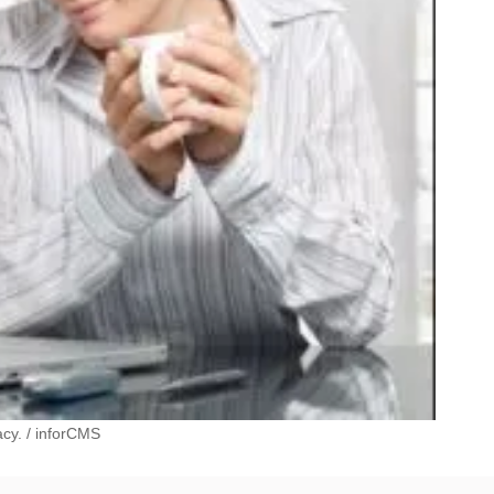
acy.
/
inforCMS