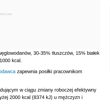
REKLAMA
 węglowodanów, 30-35% tłuszczów, 15% białek
1000 kcal.
odawca
zapewnia posiłki pracownikom
odującym w ciągu zmiany roboczej efektywny
żej 2000 kcal (8374 kJ) u mężczyzn i