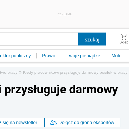
REKLAMA
Sklep
ektor publiczny
Prawo
Twoje pieniądze
Moto
»
two pracy
Kiedy pracownikowi przysługuje darmowy posiłek w pracy
i przysługuje darmowy
 się na newsletter
Dołącz do grona ekspertów