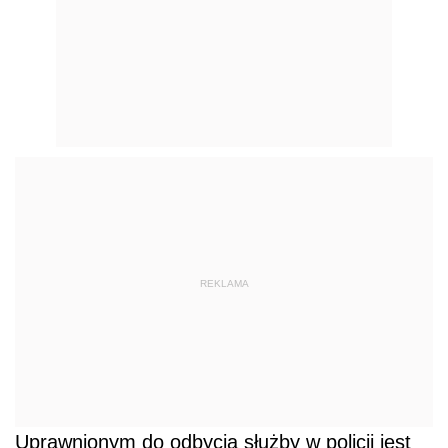
Uprawnionym do odbycia służby w policji jest
tylko obywatel polski. Ustawa nie uwzględnia
sytuacji osób o podwójnym obywatelstwie,
jednak wykładnia art. 25 pozwala przyjąć, że
osoba posiadająca podwójne obywatelstwo
może przystąpić do procesu rekrutacyjnego.
Nieposzlakowana opinia
Przyszli funkcjonariusze muszą odznaczać się
nieposzlakowaną opinią. Jest to pojęcie