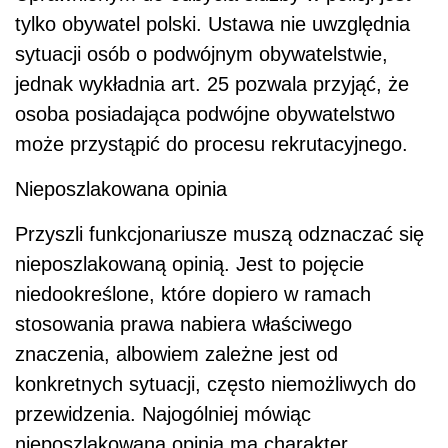
niedookreślone, które dopiero w ramach
stosowania prawa nabiera właściwego
znaczenia, albowiem zależne jest od
konkretnych sytuacji, często niemożliwych do
przewidzenia. Najogólniej mówiąc
nieposzlakowana opinia ma charakter
uniwersalny i nawiązuje do postępowania
zgodnie z obowiązującymi w społeczeństwie
zasadami i wartościami moralnymi oraz etyką
zawodową. Nieposzlakowaną opinię
kandydatów do służby w Policji oceniają
komórki organizacyjne do spraw doboru.