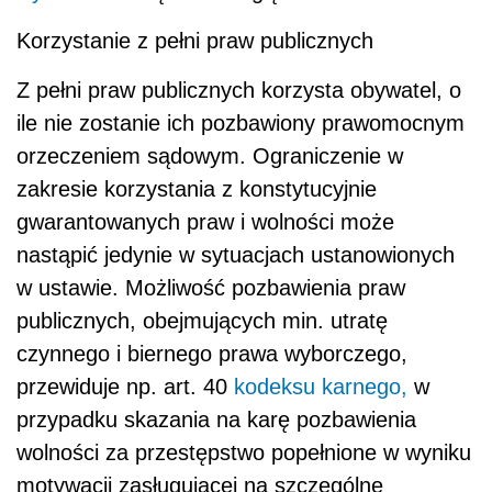
publicznych, obejmujących min. utratę
czynnego i biernego prawa wyborczego,
przewiduje np. art. 40
kodeksu karnego,
w
przypadku skazania na karę pozbawienia
wolności za przestępstwo popełnione w wyniku
motywacji zasługującej na szczególne
potępienie.
Średnie wykształcenie
Ustawa nakłada na kandydatów obowiązek
posiadania co najmniej średniego
wykształcenia, przy czym zaliczenie egzaminu
maturalnego nie stanowi warunku koniecznego
do uzyskania wykształcenia na tym poziomie.
Osoby nie spełniające omawianego kryterium,