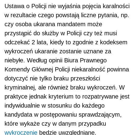
kryminalnej, ale również braku wykroczeń. W
praktyce jednak kryterium to rozpatrywane jest
indywidualnie w stosunku do każdego
kandydata w postępowaniu sprawdzającym,
które wykaże czy w danym przypadku
wykroczenie
będzie uwzględniane.
Korzystanie z pełni praw publicznych
Z pełni praw publicznych korzysta obywatel, o
ile nie zostanie ich pozbawiony prawomocnym
orzeczeniem sądowym. Ograniczenie w
zakresie korzystania z konstytucyjnie
gwarantowanych praw i wolności może
nastąpić jedynie w sytuacjach ustanowionych
w ustawie. Możliwość pozbawienia praw