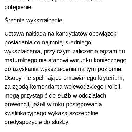
za zgodą komendanta wojewódzkiego Policji,
mogą przystąpić do służb w oddziałach
prewencji, jeżeli w toku postępowania
kwalifikacyjnego wykażą szczególne
predyspozycje do służby.
Zobacz również serwis:
Policja
Zdolność fizyczna i psychiczna do służby w
formacjach uzbrojonych
Warunkiem wstąpienia w szeregi policji jest
także zdolność do służb w formacjach
uzbrojonych, ustalana przez komisje lekarskie.
Dodatkowo mężczyźni ubiegający się o służbę
powinni mieć uregulowany stosunek do służby