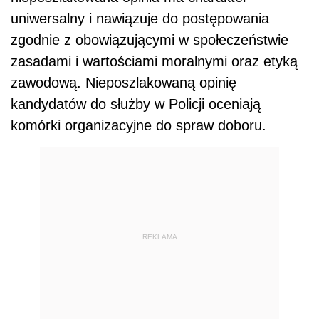
REKLAMA
Zobacz:
Reforma emerytalna służb
mundurowych
Dalszy ciąg materiału pod wideo