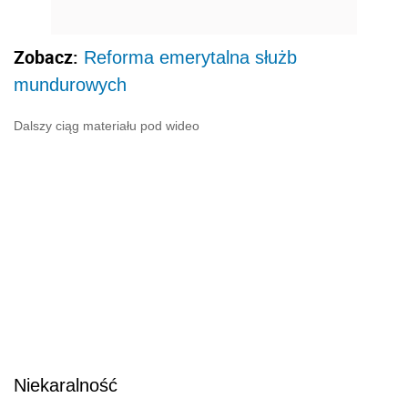
Niekaralność
Ustawa o Policji nie wyjaśnia pojęcia karalności
w rezultacie czego powstają liczne pytania, np.
czy osoba ukarana mandatem może
przystąpić do służby w Policji czy też musi
odczekać 2 lata, kiedy to zgodnie z kodeksem
wykroczeń ukaranie zostanie uznane za
niebyłe. Według opinii Biura Prawnego
Komendy Głównej Policji niekaralność powinna
dotyczyć nie tylko braku przeszłości