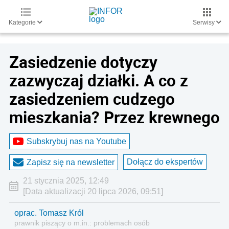
Kategorie
Serwisy
Zasiedzenie dotyczy
zazwyczaj działki. A co z
zasiedzeniem cudzego
mieszkania? Przez krewnego
Subskrybuj nas na Youtube
Dołącz do ekspertów
Zapisz się na newsletter
21 stycznia 2025, 12:49
[Data aktualizacji 20 lipca 2026, 09:51]
oprac. Tomasz Król
prawnik piszący o m.in.: problemach osób