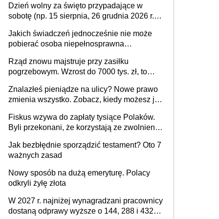
Dzień wolny za święto przypadające w
sobotę (np. 15 sierpnia, 26 grudnia 2026 r.) –
zasady rozliczania czasu pracy, obowiązki
Jakich świadczeń jednocześnie nie może
pracodawcy (sektor prywatny i administracja
pobierać osoba niepełnosprawna
publiczna), najczęstsze pytania
[praktyczny poradnik]
Rząd znowu majstruje przy zasiłku
pogrzebowym. Wzrost do 7000 tys. zł, to
jeszcze nie wszystko
Znalazłeś pieniądze na ulicy? Nowe prawo
zmienia wszystko. Zobacz, kiedy możesz je
legalnie zatrzymać
Fiskus wzywa do zapłaty tysiące Polaków.
Byli przekonani, że korzystają ze zwolnienia
z podatku od sprzedaży nieruchomości
Jak bezbłędnie sporządzić testament? Oto 7
ważnych zasad
Nowy sposób na dużą emeryturę. Polacy
odkryli żyłę złota
W 2027 r. najniżej wynagradzani pracownicy
dostaną odprawy wyższe o 144, 288 i 432