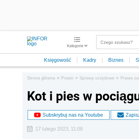
Kategorie
Księgowość
Kadry
Biznes
S
»
»
»
Strona główna
Prawo
Sprawy urzędowe
Prawa zw
Kot i pies w pociąg
Subskrybuj nas na Youtube
Zapisz
17 lutego 2023, 11:08