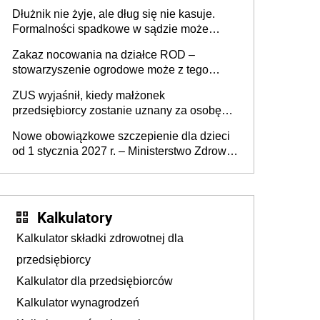
złote
Dłużnik nie żyje, ale dług się nie kasuje.
Formalności spadkowe w sądzie może
załatwić wierzyciel bez zgody rodziny
Zakaz nocowania na działce ROD –
zmarłego
stowarzyszenie ogrodowe może z tego
powodu pozbawić działkowca prawa do
ZUS wyjaśnił, kiedy małżonek
działki (wypowiedzieć dzierżawę)?
przedsiębiorcy zostanie uznany za osobę
współpracującą
Nowe obowiązkowe szczepienie dla dzieci
od 1 stycznia 2027 r. – Ministerstwo Zdrowia
zmienia Program Szczepień Ochronnych na
2027 r.
Kalkulatory
Kalkulator składki zdrowotnej dla
przedsiębiorcy
Kalkulator dla przedsiębiorców
Kalkulator wynagrodzeń