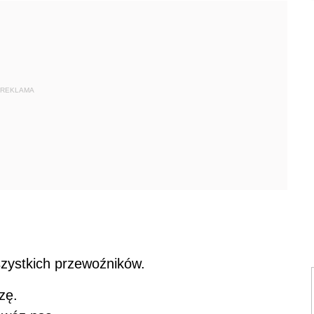
REKLAMA
zystkich przewoźników.
zę.