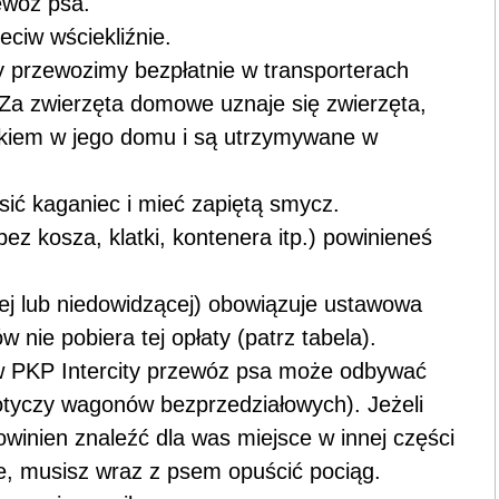
ewóz psa.
ciw wściekliźnie.
 przewozimy bezpłatnie w transporterach
. Za zwierzęta domowe uznaje się zwierzęta,
iekiem w jego domu i są utrzymywane w
ić kaganiec i mieć zapiętą smycz.
ez kosza, klatki, kontenera itp.) powinieneś
ej lub niedowidzącej) obowiązuje ustawowa
nie pobiera tej opłaty (patrz tabela).
 PKP Intercity przewóz psa może odbywać
otyczy wagonów bezprzedziałowych). Jeżeli
owinien znaleźć dla was miejsce w innej części
iwe, musisz wraz z psem opuścić pociąg.