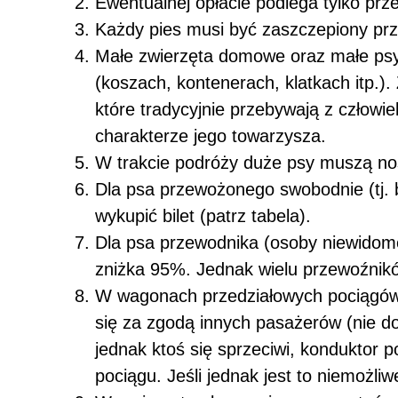
Ewentualnej opłacie podlega tylko prz
Każdy pies musi być zaszczepiony prze
Małe zwierzęta domowe oraz małe psy
(koszach, kontenerach, klatkach itp.)
które tradycyjnie przebywają z człow
charakterze jego towarzysza.
W trakcie podróży duże psy muszą nos
Dla psa przewożonego swobodnie (tj. b
wykupić bilet (patrz tabela).
Dla psa przewodnika (osoby niewidom
zniżka 95%. Jednak wielu przewoźników 
W wagonach przedziałowych pociągów
się za zgodą innych pasażerów (nie d
jednak ktoś się sprzeciwi, konduktor p
pociągu. Jeśli jednak jest to niemożl