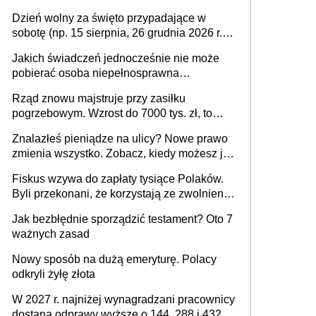
słuchowego i skutera inwalidzkiego?
Dzień wolny za święto przypadające w
sobotę (np. 15 sierpnia, 26 grudnia 2026 r.) –
zasady rozliczania czasu pracy, obowiązki
Jakich świadczeń jednocześnie nie może
pracodawcy (sektor prywatny i administracja
pobierać osoba niepełnosprawna
publiczna), najczęstsze pytania
[praktyczny poradnik]
Rząd znowu majstruje przy zasiłku
pogrzebowym. Wzrost do 7000 tys. zł, to
jeszcze nie wszystko
Znalazłeś pieniądze na ulicy? Nowe prawo
zmienia wszystko. Zobacz, kiedy możesz je
legalnie zatrzymać
Fiskus wzywa do zapłaty tysiące Polaków.
Byli przekonani, że korzystają ze zwolnienia
z podatku od sprzedaży nieruchomości
Jak bezbłędnie sporządzić testament? Oto 7
ważnych zasad
Nowy sposób na dużą emeryturę. Polacy
odkryli żyłę złota
W 2027 r. najniżej wynagradzani pracownicy
dostaną odprawy wyższe o 144, 288 i 432