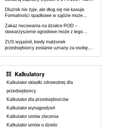
złote
Dłużnik nie żyje, ale dług się nie kasuje.
Formalności spadkowe w sądzie może
załatwić wierzyciel bez zgody rodziny
Zakaz nocowania na działce ROD –
zmarłego
stowarzyszenie ogrodowe może z tego
powodu pozbawić działkowca prawa do
ZUS wyjaśnił, kiedy małżonek
działki (wypowiedzieć dzierżawę)?
przedsiębiorcy zostanie uznany za osobę
współpracującą
Kalkulatory
Kalkulator składki zdrowotnej dla
przedsiębiorcy
Kalkulator dla przedsiębiorców
Kalkulator wynagrodzeń
Kalkulator umów zlecenia
Kalkulator umów o dzieło