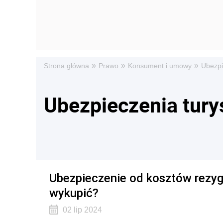
»
»
»
Strona główna
Prawo
Konsument i umowy
Ubezpi
Ubezpieczenia tury
Ubezpieczenie od kosztów rezygn
wykupić?
02 lip 2024