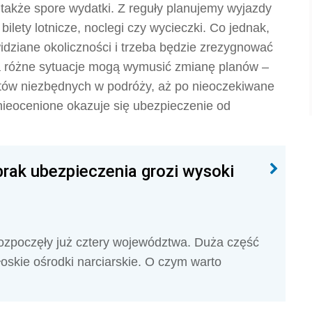
 także spore wydatki. Z reguły planujemy wyjazdy
lety lotnicze, noclegi czy wycieczki. Co jednak,
widziane okoliczności i trzeba będzie zrezygnować
a różne sytuacje mogą wymusić zmianę planów –
ntów niezbędnych w podróży, aż po nieoczekiwane
nieocenione okazuje się ubezpieczenie od
brak ubezpieczenia grozi wysoki
rozpoczęły już cztery województwa. Duża część
skie ośrodki narciarskie. O czym warto