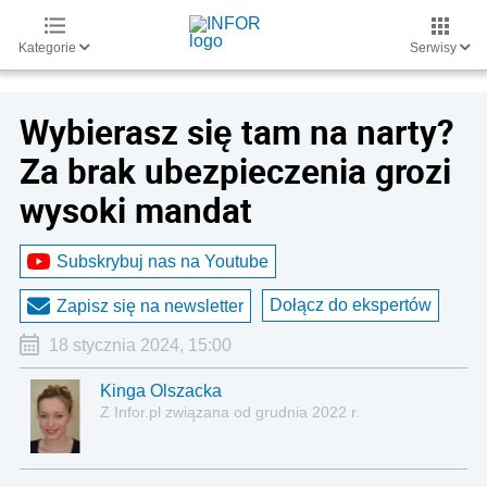
Kategorie
Serwisy
Wybierasz się tam na narty?
Za brak ubezpieczenia grozi
wysoki mandat
Subskrybuj nas na Youtube
Dołącz do ekspertów
Zapisz się na newsletter
18 stycznia 2024, 15:00
Kinga Olszacka
Z Infor.pl związana od grudnia 2022 r.