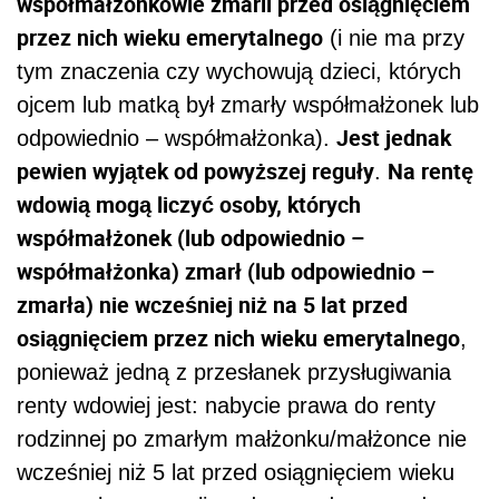
współmałżonkowie zmarli przed osiągnięciem
przez nich wieku emerytalnego
(i nie ma przy
tym znaczenia czy wychowują dzieci, których
ojcem lub matką był zmarły współmałżonek lub
Jest jednak
odpowiednio – współmałżonka).
pewien wyjątek od powyższej reguły
Na rentę
.
wdowią mogą liczyć osoby, których
współmałżonek (lub odpowiednio –
współmałżonka) zmarł (lub odpowiednio –
zmarła) nie wcześniej niż na 5 lat przed
osiągnięciem przez nich wieku emerytalnego
,
ponieważ jedną z przesłanek przysługiwania
renty wdowiej jest: nabycie prawa do renty
rodzinnej po zmarłym małżonku/małżonce nie
wcześniej niż 5 lat przed osiągnięciem wieku