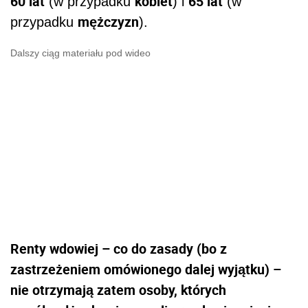
60 lat
kobiet
65 lat
(w przypadku
) i
(w
mężczyzn
przypadku
).
Dalszy ciąg materiału pod wideo
Renty wdowiej – co do zasady (bo z
zastrzeżeniem omówionego dalej wyjątku) –
nie otrzymają zatem osoby, których