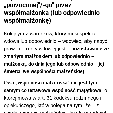
„porzuconej"/-go" przez
współmałżonka (lub odpowiednio –
współmałżonkę)
Kolejnym z warunków, który musi spełniać
wdowa lub odpowiednio – wdowiec, aby nabyć
pozostawanie ze
prawo do renty wdowiej jest –
zmarłym małżonkiem lub odpowiednio –
małżonką, do dnia jego lub odpowiednio – jej
śmierci, we wspólności małżeńskiej
.
„wspólność małżeńska” nie jest tym
Owa
samym co ustawowa wspólność majątkowa
, o
której mowa w art. 31 kodeksu rodzinnego i
opiekuńczego, która polega na tym, że – z
chwilą zawarcia małżeństwa, każdy przedmiot