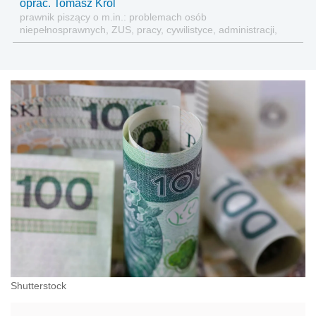
oprac. Tomasz Król
prawnik piszący o m.in.: problemach osób
niepełnosprawnych, ZUS, pracy, cywilistyce, administracji,
przedsiębiorcach, podatkach
Shutterstock