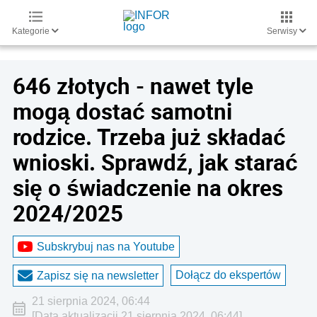
Kategorie
Serwisy
646 złotych - nawet tyle
mogą dostać samotni
rodzice. Trzeba już składać
wnioski. Sprawdź, jak starać
się o świadczenie na okres
2024/2025
Subskrybuj nas na Youtube
Dołącz do ekspertów
Zapisz się na newsletter
21 sierpnia 2024, 06:44
[Data aktualizacji 21 sierpnia 2024, 06:44]