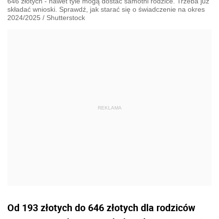
646 złotych - nawet tyle mogą dostać samotni rodzice. Trzeba już
składać wnioski. Sprawdź, jak starać się o świadczenie na okres
2024/2025
/
Shutterstock
Od 193 złotych do 646 złotych dla rodziców