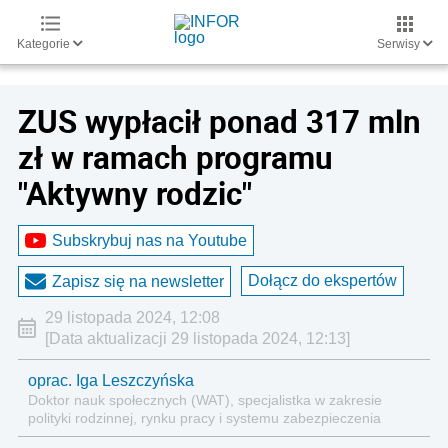
Kategorie
Serwisy
ZUS wypłacił ponad 317 mln
zł w ramach programu
"Aktywny rodzic"
Subskrybuj nas na Youtube
Dołącz do ekspertów
Zapisz się na newsletter
29 listopada 2024, 12:08
[Data aktualizacji 29 listopada 2024, 12:13]
oprac. Iga Leszczyńska
Doktor nauk społecznych (WAT), specjalistka w zakresie
polityki rodzinnej, rynku pracy i systemu zabezpieczenia
społecznego.