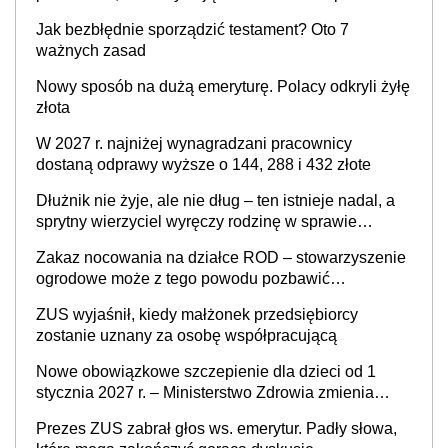
od sprzedaży nieruchomości
Jak bezbłędnie sporządzić testament? Oto 7
ważnych zasad
Nowy sposób na dużą emeryturę. Polacy odkryli żyłę
złota
W 2027 r. najniżej wynagradzani pracownicy
dostaną odprawy wyższe o 144, 288 i 432 złote
Dłużnik nie żyje, ale nie dług – ten istnieje nadal, a
sprytny wierzyciel wyręczy rodzinę w sprawie
spadkowej
Zakaz nocowania na działce ROD – stowarzyszenie
ogrodowe może z tego powodu pozbawić
działkowca prawa do działki (wypowiedzieć
ZUS wyjaśnił, kiedy małżonek przedsiębiorcy
dzierżawę)?
zostanie uznany za osobę współpracującą
Nowe obowiązkowe szczepienie dla dzieci od 1
stycznia 2027 r. – Ministerstwo Zdrowia zmienia
Program Szczepień Ochronnych na 2027 r.
Prezes ZUS zabrał głos ws. emerytur. Padły słowa,