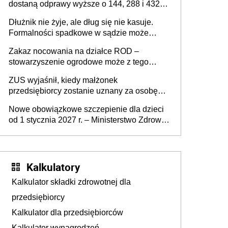
dostaną odprawy wyższe o 144, 288 i 432
złote
Dłużnik nie żyje, ale dług się nie kasuje.
Formalności spadkowe w sądzie może
załatwić wierzyciel bez zgody rodziny
Zakaz nocowania na działce ROD –
zmarłego
stowarzyszenie ogrodowe może z tego
powodu pozbawić działkowca prawa do
ZUS wyjaśnił, kiedy małżonek
działki (wypowiedzieć dzierżawę)?
przedsiębiorcy zostanie uznany za osobę
współpracującą
Nowe obowiązkowe szczepienie dla dzieci
od 1 stycznia 2027 r. – Ministerstwo Zdrowia
zmienia Program Szczepień Ochronnych na
2027 r.
Kalkulatory
Kalkulator składki zdrowotnej dla
przedsiębiorcy
Kalkulator dla przedsiębiorców
Kalkulator wynagrodzeń