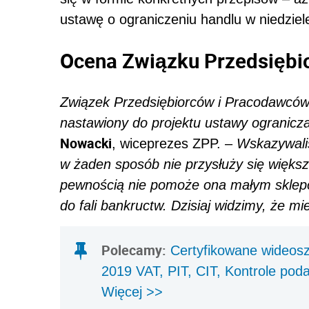
ustawę o ograniczeniu handlu w niedziel
Ocena Związku Przedsiębi
Związek Przedsiębiorców i Pracodawców
nastawiony do projektu ustawy ogranicz
Nowacki
, wiceprezes ZPP. –
Wskazywaliś
w żaden sposób nie przysłuży się większ
pewnością nie pomoże ona małym sklepo
do fali bankructw. Dzisiaj widzimy, że mie
Polecamy:
Certyfikowane wideosz
2019 VAT, PIT, CIT, Kontrole po
Więcej >>