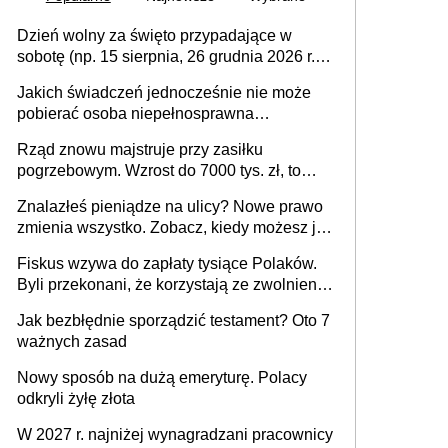
Dzień wolny za święto przypadające w
sobotę (np. 15 sierpnia, 26 grudnia 2026 r.) –
zasady rozliczania czasu pracy, obowiązki
Jakich świadczeń jednocześnie nie może
pracodawcy (sektor prywatny i administracja
pobierać osoba niepełnosprawna
publiczna), najczęstsze pytania
[praktyczny poradnik]
Rząd znowu majstruje przy zasiłku
pogrzebowym. Wzrost do 7000 tys. zł, to
jeszcze nie wszystko
Znalazłeś pieniądze na ulicy? Nowe prawo
zmienia wszystko. Zobacz, kiedy możesz je
legalnie zatrzymać
Fiskus wzywa do zapłaty tysiące Polaków.
Byli przekonani, że korzystają ze zwolnienia
z podatku od sprzedaży nieruchomości
Jak bezbłędnie sporządzić testament? Oto 7
ważnych zasad
Nowy sposób na dużą emeryturę. Polacy
odkryli żyłę złota
W 2027 r. najniżej wynagradzani pracownicy