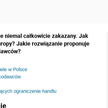
ie niemal całkowicie zakazany. Jak
uropy? Jakie rozwiązanie proponuje
odawców?
iele w Polsce
acodawców
jących ograniczenie handlu
ie