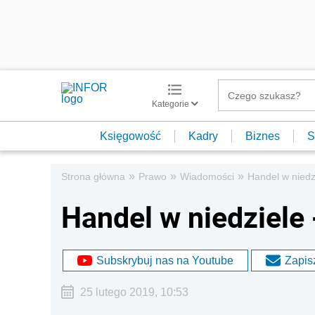
Kategorie
Księgowość
Kadry
Biznes
S
»
»
»
Strona główna
Prawo
Wiadomości
Handel w niedzi
Handel w niedziele 
Subskrybuj nas na Youtube
Zapisz
25 lutego 2019, 10:53