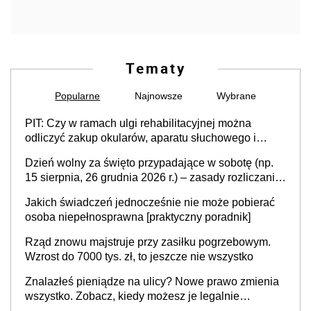
Tematy
Popularne
Najnowsze
Wybrane
PIT: Czy w ramach ulgi rehabilitacyjnej można
odliczyć zakup okularów, aparatu słuchowego i
skutera inwalidzkiego?
Dzień wolny za święto przypadające w sobotę (np.
15 sierpnia, 26 grudnia 2026 r.) – zasady rozliczania
czasu pracy, obowiązki pracodawcy (sektor prywatny
Jakich świadczeń jednocześnie nie może pobierać
i administracja publiczna), najczęstsze pytania
osoba niepełnosprawna [praktyczny poradnik]
Rząd znowu majstruje przy zasiłku pogrzebowym.
Wzrost do 7000 tys. zł, to jeszcze nie wszystko
Znalazłeś pieniądze na ulicy? Nowe prawo zmienia
wszystko. Zobacz, kiedy możesz je legalnie
zatrzymać