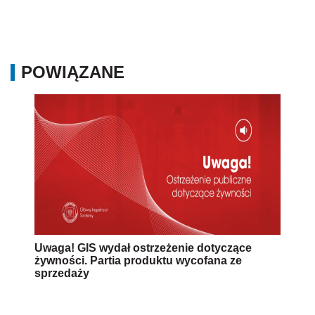
POWIĄZANE
Uwaga! GIS wydał ostrzeżenie dotyczące
żywności. Partia produktu wycofana ze
sprzedaży