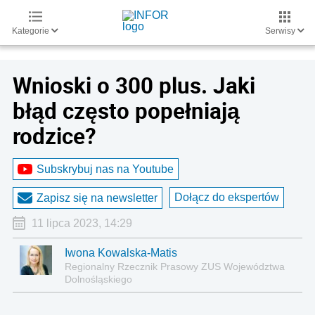
Kategorie
Serwisy
Wnioski o 300 plus. Jaki
błąd często popełniają
rodzice?
Subskrybuj nas na Youtube
Dołącz do ekspertów
Zapisz się na newsletter
11 lipca 2023, 14:29
Iwona Kowalska-Matis
Regionalny Rzecznik Prasowy ZUS Województwa
Dolnośląskiego