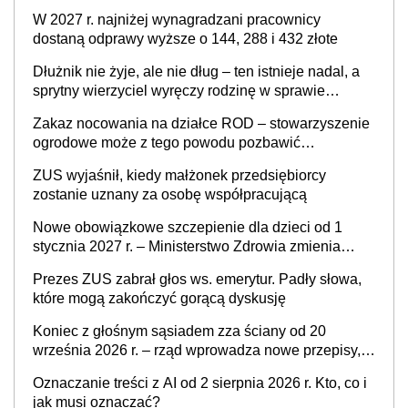
W 2027 r. najniżej wynagradzani pracownicy
dostaną odprawy wyższe o 144, 288 i 432 złote
Dłużnik nie żyje, ale nie dług – ten istnieje nadal, a
sprytny wierzyciel wyręczy rodzinę w sprawie
spadkowej
Zakaz nocowania na działce ROD – stowarzyszenie
ogrodowe może z tego powodu pozbawić
działkowca prawa do działki (wypowiedzieć
ZUS wyjaśnił, kiedy małżonek przedsiębiorcy
dzierżawę)?
zostanie uznany za osobę współpracującą
Nowe obowiązkowe szczepienie dla dzieci od 1
stycznia 2027 r. – Ministerstwo Zdrowia zmienia
Program Szczepień Ochronnych na 2027 r.
Prezes ZUS zabrał głos ws. emerytur. Padły słowa,
które mogą zakończyć gorącą dyskusję
Koniec z głośnym sąsiadem zza ściany od 20
września 2026 r. – rząd wprowadza nowe przepisy,
które poprawią komfort życia mieszkańców
Oznaczanie treści z AI od 2 sierpnia 2026 r. Kto, co i
jak musi oznaczać?