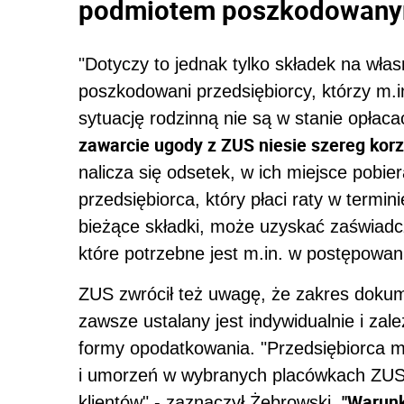
podmiotem poszkodowany
"Dotyczy to jednak tylko składek na wła
poszkodowani przedsiębiorcy, którzy m.i
sytuację rodzinną nie są w stanie opłaca
zawarcie ugody z ZUS niesie szereg korz
nalicza się odsetek, w ich miejsce pobie
przedsiębiorca, który płaci raty w termin
bieżące składki, może uzyskać zaświadcz
które potrzebne jest m.in. w postępowa
ZUS zwrócił też uwagę, że zakres dokum
zawsze ustalany jest indywidualnie i zal
formy opodatkowania. "Przedsiębiorca m
i umorzeń w wybranych placówkach ZUS,
"Warunk
klientów" - zaznaczył Żebrowski.