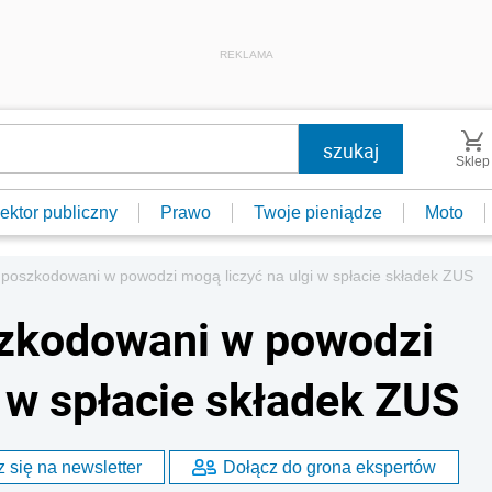
REKLAMA
Sklep
ektor publiczny
Prawo
Twoje pieniądze
Moto
 poszkodowani w powodzi mogą liczyć na ulgi w spłacie składek ZUS
szkodowani w powodzi
 w spłacie składek ZUS
 się na newsletter
Dołącz do grona ekspertów