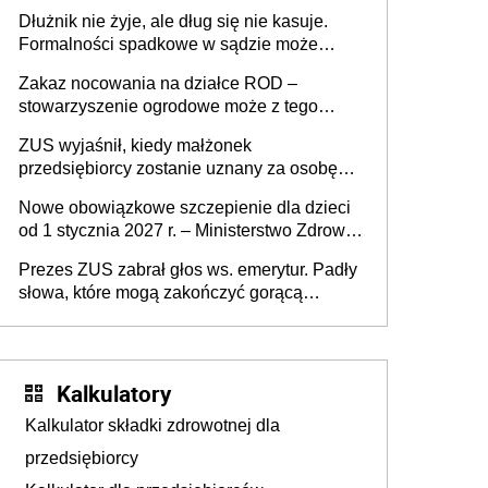
złote
Dłużnik nie żyje, ale dług się nie kasuje.
Formalności spadkowe w sądzie może
załatwić wierzyciel bez zgody rodziny
Zakaz nocowania na działce ROD –
zmarłego
stowarzyszenie ogrodowe może z tego
powodu pozbawić działkowca prawa do
ZUS wyjaśnił, kiedy małżonek
działki (wypowiedzieć dzierżawę)?
przedsiębiorcy zostanie uznany za osobę
współpracującą
Nowe obowiązkowe szczepienie dla dzieci
od 1 stycznia 2027 r. – Ministerstwo Zdrowia
zmienia Program Szczepień Ochronnych na
Prezes ZUS zabrał głos ws. emerytur. Padły
2027 r.
słowa, które mogą zakończyć gorącą
dyskusję
Kalkulatory
Kalkulator składki zdrowotnej dla
przedsiębiorcy