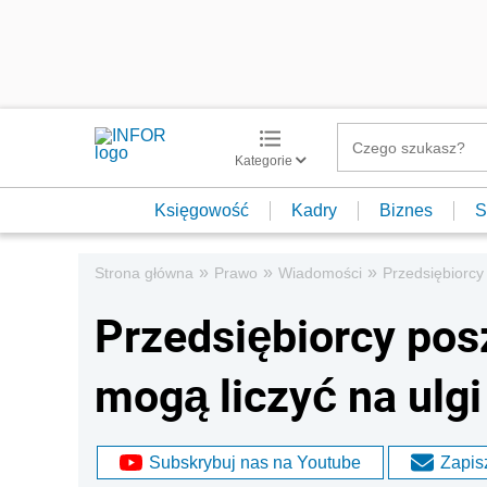
Kategorie
Księgowość
Kadry
Biznes
S
»
»
»
Strona główna
Prawo
Wiadomości
Przedsiębiorcy
Przedsiębiorcy po
mogą liczyć na ulgi
Subskrybuj nas na Youtube
Zapisz