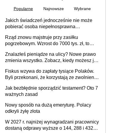
Popularne
Najnowsze
Wybrane
Jakich świadczeń jednocześnie nie może
pobierać osoba niepełnosprawna
[praktyczny poradnik]
Rząd znowu majstruje przy zasiłku
pogrzebowym. Wzrost do 7000 tys. zł, to
jeszcze nie wszystko
Znalazłeś pieniądze na ulicy? Nowe prawo
zmienia wszystko. Zobacz, kiedy możesz je
legalnie zatrzymać
Fiskus wzywa do zapłaty tysiące Polaków.
Byli przekonani, że korzystają ze zwolnienia
z podatku od sprzedaży nieruchomości
Jak bezbłędnie sporządzić testament? Oto 7
ważnych zasad
Nowy sposób na dużą emeryturę. Polacy
odkryli żyłę złota
W 2027 r. najniżej wynagradzani pracownicy
dostaną odprawy wyższe o 144, 288 i 432