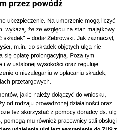
m przez powódź
sne ubezpieczenie. Na umorzenie mogą liczyć
n. wykażą, że ze względu na stan majątkowy i
ć składek" – dodał Żebrowski. Jak zaznaczył,
yści
, m.in. do składek objętych ulgą nie
ra się opłatę prolongacyjną. Poza tym
ie i w ustalonej wysokości oraz reguluje
enie o niezaleganiu w opłacaniu składek,
niach przetargowych.
entów, jakie należy dołączyć do wniosku,
eży od rodzaju prowadzonej działalności oraz
oże też skorzystać z pomocy doradcy ds. ulg
 pomogą mu również pracownicy sali obsługi
iem udzielenia ulgi jest wystąpienie do ZUS z