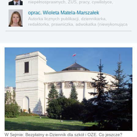
niepełnosprawnych, ZUS, pracy, cywilistyce,
administracji, przedsiębiorcach, podatkach
oprac. Wioleta Matela-Marszałek
Autorka licznych publikacji, dziennikarka,
redaktorka, prawniczka, adwokatka (niewykonująca
zawodu)
W Sejmie: Bezpłatny e-Dziennik dla szkół i OZE. Co jeszcze?