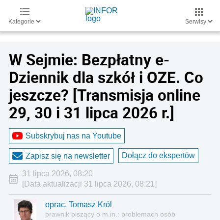
Kategorie
Serwisy
W Sejmie: Bezpłatny e-
Dziennik dla szkół i OZE. Co
jeszcze? [Transmisja online
29, 30 i 31 lipca 2026 r.]
Subskrybuj nas na Youtube
Dołącz do ekspertów
Zapisz się na newsletter
31 lipca 2026, 08:20
[Data aktualizacji 31 lipca 2026, 08:21]
oprac. Tomasz Król
prawnik piszący o m.in.: problemach osób