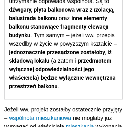
utrzymanie odpowiada wspólnota. Są to
dźwigary, płyta balkonowa wraz z izolacją,
balustrada balkonu
inne elementy
oraz
balkonu stanowiące fragmenty elewacji
budynku
. Tym samym – jeżeli ww. przepis
wszedłby w życie w powyższym kształcie –
jednoznacznie przesądzone zostałoby, iż
składową lokalu
przedmiotem
(a zatem i
wyłącznej odpowiedzialności jego
właściciela
będzie wyłącznie wewnętrzna
)
przestrzeń balkonu
.
Jeżeli ww. projekt zostałby ostatecznie przyjęty
–
wspólnota mieszkaniowa
nie mogłaby już
wymagać od właściciela
mieszkania
wykonania