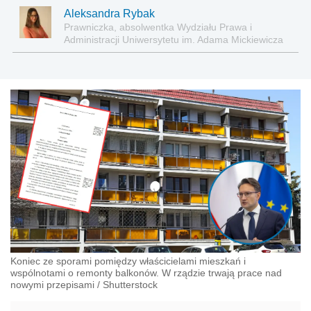
Aleksandra Rybak
Prawniczka, absolwentka Wydziału Prawa i
Administracji Uniwersytetu im. Adama Mickiewicza
w Poznaniu
Koniec ze sporami pomiędzy właścicielami mieszkań i
wspólnotami o remonty balkonów. W rządzie trwają prace nad
nowymi przepisami
/
Shutterstock