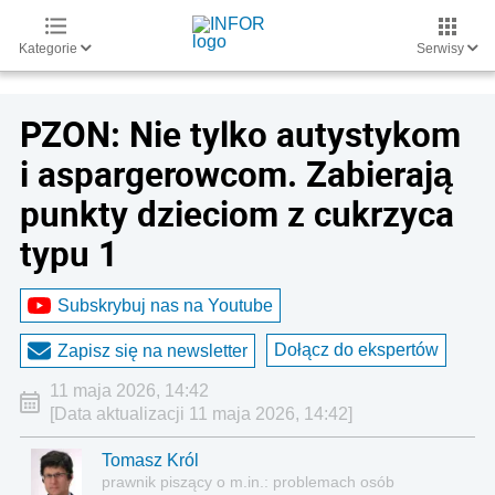
Kategorie
Serwisy
PZON: Nie tylko autystykom
i aspargerowcom. Zabierają
punkty dzieciom z cukrzyca
typu 1
Subskrybuj nas na Youtube
Dołącz do ekspertów
Zapisz się na newsletter
11 maja 2026, 14:42
[Data aktualizacji 11 maja 2026, 14:42]
Tomasz Król
prawnik piszący o m.in.: problemach osób