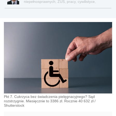
niepełnosprawnych, ZUS, pracy, cywilistyce,
administracji, przedsiębiorcach, podatkach
Pkt 7. Cukrzyca bez świadczenia pielęgnacyjnego? Sąd
rozstrzygnie. Miesięcznie to 3386 zł. Rocznie 40 632 zł
/
Shutterstock