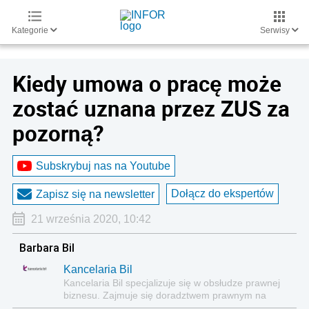
Kategorie
Serwisy
Kiedy umowa o pracę może
zostać uznana przez ZUS za
pozorną?
Subskrybuj nas na Youtube
Dołącz do ekspertów
Zapisz się na newsletter
21 września 2020, 10:42
Barbara Bil
Kancelaria Bil
Kancelaria Bil specjalizuje się w obsłudze prawnej
biznesu. Zajmuje się doradztwem prawnym na
rzecz przedsiębiorców na wszystkich płaszczyznach