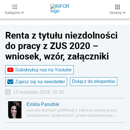
Kategorie
Serwisy
Renta z tytułu niezdolności
do pracy z ZUS 2020 –
wniosek, wzór, załączniki
Subskrybuj nas na Youtube
Dołącz do ekspertów
Zapisz się na newsletter
15 listopada 2018, 16:20
Emilia Panufnik
autorka licznych publikacji z zakresu prawa pracy,
ubezpieczeń społecznych, prawa budowlanego i
nieruchomości