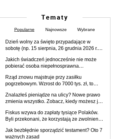
Tematy
Popularne
Najnowsze
Wybrane
Dzień wolny za święto przypadające w
sobotę (np. 15 sierpnia, 26 grudnia 2026 r.) –
zasady rozliczania czasu pracy, obowiązki
Jakich świadczeń jednocześnie nie może
pracodawcy (sektor prywatny i administracja
pobierać osoba niepełnosprawna
publiczna), najczęstsze pytania
[praktyczny poradnik]
Rząd znowu majstruje przy zasiłku
pogrzebowym. Wzrost do 7000 tys. zł, to
jeszcze nie wszystko
Znalazłeś pieniądze na ulicy? Nowe prawo
zmienia wszystko. Zobacz, kiedy możesz je
legalnie zatrzymać
Fiskus wzywa do zapłaty tysiące Polaków.
Byli przekonani, że korzystają ze zwolnienia
z podatku od sprzedaży nieruchomości
Jak bezbłędnie sporządzić testament? Oto 7
ważnych zasad