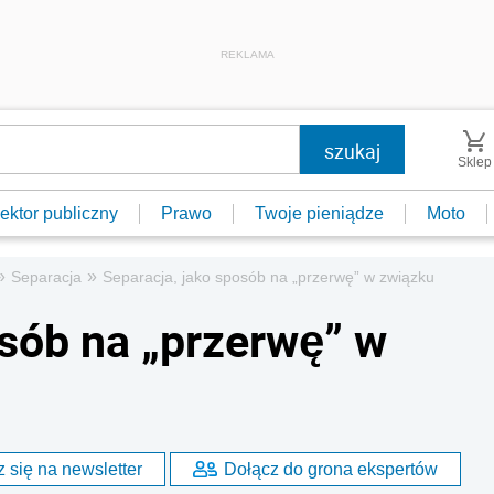
REKLAMA
Sklep
ektor publiczny
Prawo
Twoje pieniądze
Moto
»
»
Separacja
Separacja, jako sposób na „przerwę” w związku
osób na „przerwę” w
 się na newsletter
Dołącz do grona ekspertów