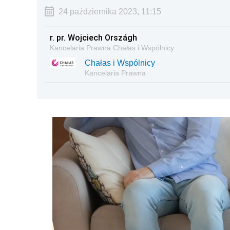
24 października 2023, 11:15
r. pr. Wojciech Országh
Kancelaria Prawna Chałas i Wspólnicy
Chałas i Wspólnicy
Kancelaria Prawna