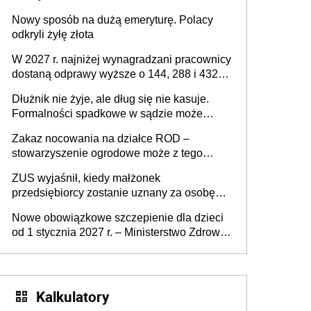
Nowy sposób na dużą emeryturę. Polacy
odkryli żyłę złota
W 2027 r. najniżej wynagradzani pracownicy
dostaną odprawy wyższe o 144, 288 i 432
złote
Dłużnik nie żyje, ale dług się nie kasuje.
Formalności spadkowe w sądzie może
załatwić wierzyciel bez zgody rodziny
Zakaz nocowania na działce ROD –
zmarłego
stowarzyszenie ogrodowe może z tego
powodu pozbawić działkowca prawa do
ZUS wyjaśnił, kiedy małżonek
działki (wypowiedzieć dzierżawę)?
przedsiębiorcy zostanie uznany za osobę
współpracującą
Nowe obowiązkowe szczepienie dla dzieci
od 1 stycznia 2027 r. – Ministerstwo Zdrowia
zmienia Program Szczepień Ochronnych na
2027 r.
Kalkulatory