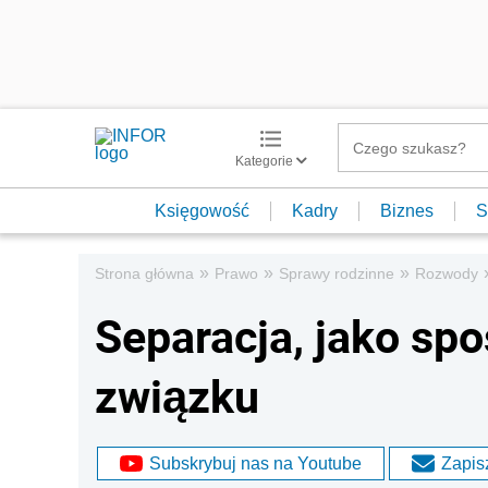
Kategorie
Księgowość
Kadry
Biznes
S
»
»
»
Strona główna
Prawo
Sprawy rodzinne
Rozwody
Separacja, jako sp
związku
Subskrybuj nas na Youtube
Zapisz