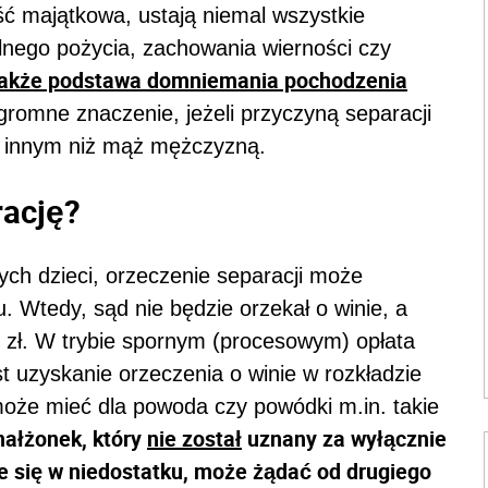
ć majątkowa, ustają niemal wszystkie
lnego pożycia, zachowania wierności czy
akże podstawa domniemania pochodzenia
romne znaczenie, jeżeli przyczyną separacji
 z innym niż mąż mężczyzną.
rację?
ych dzieci, orzeczenie separacji może
 Wtedy, sąd nie będzie orzekał o winie, a
0 zł. W trybie spornym (procesowym) opłata
st uzyskanie orzeczenia o winie w rozkładzie
może mieć dla powoda czy powódki m.in. takie
ałżonek, który
nie został
uznany za wyłącznie
je się w niedostatku, może żądać od drugiego