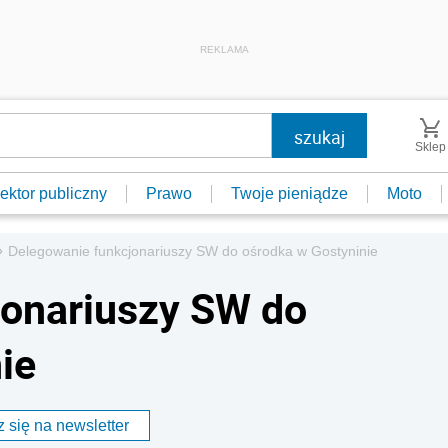
REKLAMA
Sklep
ektor publiczny
Prawo
Twoje pieniądze
Moto
»
Delegowanie funkcjonariuszy SW do ośrodka w Gostyninie
jonariuszy SW do
ie
 się na newsletter