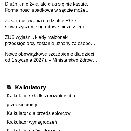
Dłużnik nie żyje, ale dług się nie kasuje.
Formalności spadkowe w sądzie może
załatwić wierzyciel bez zgody rodziny
Zakaz nocowania na działce ROD –
zmarłego
stowarzyszenie ogrodowe może z tego
powodu pozbawić działkowca prawa do
ZUS wyjaśnił, kiedy małżonek
działki (wypowiedzieć dzierżawę)?
przedsiębiorcy zostanie uznany za osobę
współpracującą
Nowe obowiązkowe szczepienie dla dzieci
od 1 stycznia 2027 r. – Ministerstwo Zdrowia
zmienia Program Szczepień Ochronnych na
2027 r.
Kalkulatory
Kalkulator składki zdrowotnej dla
przedsiębiorcy
Kalkulator dla przedsiębiorców
Kalkulator wynagrodzeń
Kalkulator umów zlecenia