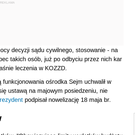
REKLAMA
mocy decyzji sądu cywilnego, stosowanie - na
ec takich osób, już po odbyciu przez nich kar
łaśnie leczenia w KOZZD.
ą funkcjonowania ośrodka Sejm uchwalił w
 się ustawą na majowym posiedzeniu, nie
rezydent
podpisał nowelizację 18 maja br.
w