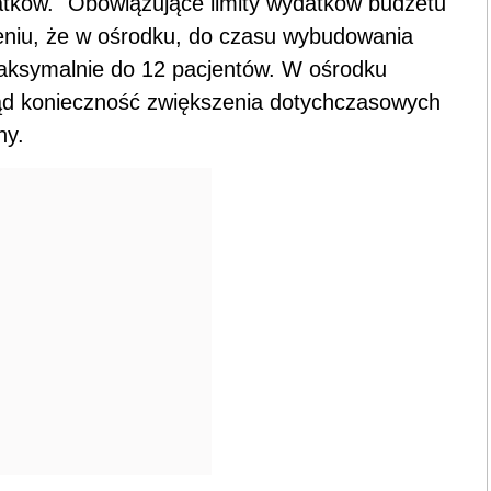
atków. "Obowiązujące limity wydatków budżetu
eniu, że w ośrodku, do czasu wybudowania
maksymalnie do 12 pacjentów. W ośrodku
tąd konieczność zwiększenia dotychczasowych
ny.