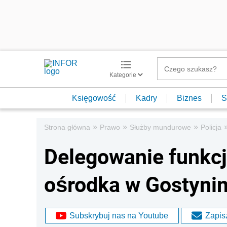
Kategorie
Księgowość
Kadry
Biznes
S
»
»
»
Strona główna
Prawo
Służby mundurowe
Policja
Delegowanie funkc
ośrodka w Gostynin
Subskrybuj nas na Youtube
Zapisz