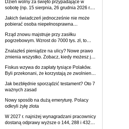
Dzień wolny za święto przypadające w
sobotę (np. 15 sierpnia, 26 grudnia 2026 r.) –
zasady rozliczania czasu pracy, obowiązki
Jakich świadczeń jednocześnie nie może
pracodawcy (sektor prywatny i administracja
pobierać osoba niepełnosprawna
publiczna), najczęstsze pytania
[praktyczny poradnik]
Rząd znowu majstruje przy zasiłku
pogrzebowym. Wzrost do 7000 tys. zł, to
jeszcze nie wszystko
Znalazłeś pieniądze na ulicy? Nowe prawo
zmienia wszystko. Zobacz, kiedy możesz je
legalnie zatrzymać
Fiskus wzywa do zapłaty tysiące Polaków.
Byli przekonani, że korzystają ze zwolnienia
z podatku od sprzedaży nieruchomości
Jak bezbłędnie sporządzić testament? Oto 7
ważnych zasad
Nowy sposób na dużą emeryturę. Polacy
odkryli żyłę złota
W 2027 r. najniżej wynagradzani pracownicy
dostaną odprawy wyższe o 144, 288 i 432
złote