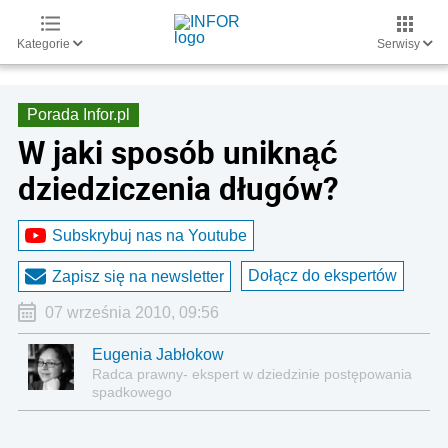
Kategorie
Serwisy
Porada Infor.pl
W jaki sposób uniknąć
dziedziczenia długów?
Subskrybuj nas na Youtube
Dołącz do ekspertów
Zapisz się na newsletter
07 września 2010, 09:56
Eugenia Jabłokow
Radca prawny- ekspert w dziedzinie postępowania
spadkowego