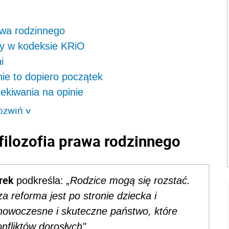
rawa rodzinnego
zy w kodeksie KRiO
i
e to dopiero początek
ekiwania na opinie
ozwiń
>
 filozofia prawa rodzinnego
rek
podkreśla:
„Rodzice mogą się rozstać.
za reforma jest po stronie dziecka i
y nowoczesne i skuteczne państwo, które
nfliktów dorosłych"
.