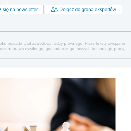
 się na newsletter
Dołącz do grona ekspertów
 roku posiada tytuł zawodowy radcy prawnego. Pisze teksty związane
bszaru prawa cywilnego, gospodarczego, nowych technologii, pracy,