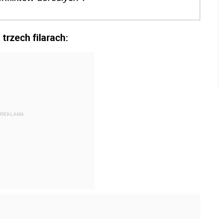
trzech filarach:
a
REKLAMA