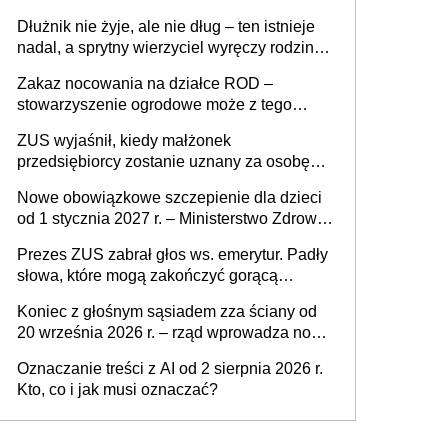
złote
Dłużnik nie żyje, ale nie dług – ten istnieje
nadal, a sprytny wierzyciel wyręczy rodzinę
w sprawie spadkowej
Zakaz nocowania na działce ROD –
stowarzyszenie ogrodowe może z tego
powodu pozbawić działkowca prawa do
ZUS wyjaśnił, kiedy małżonek
działki (wypowiedzieć dzierżawę)?
przedsiębiorcy zostanie uznany za osobę
współpracującą
Nowe obowiązkowe szczepienie dla dzieci
od 1 stycznia 2027 r. – Ministerstwo Zdrowia
zmienia Program Szczepień Ochronnych na
Prezes ZUS zabrał głos ws. emerytur. Padły
2027 r.
słowa, które mogą zakończyć gorącą
dyskusję
Koniec z głośnym sąsiadem zza ściany od
20 września 2026 r. – rząd wprowadza nowe
przepisy, które poprawią komfort życia
Oznaczanie treści z AI od 2 sierpnia 2026 r.
mieszkańców
Kto, co i jak musi oznaczać?