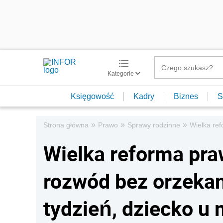
Kategorie
Księgowość
Kadry
Biznes
S
»
»
»
Strona główna
Prawo
Sprawy rodzinne
Wielka ref
Wielka reforma praw
rozwód bez orzekan
tydzień, dziecko u 