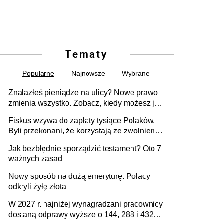
Tematy
Popularne
Najnowsze
Wybrane
Znalazłeś pieniądze na ulicy? Nowe prawo
zmienia wszystko. Zobacz, kiedy możesz je
legalnie zatrzymać
Fiskus wzywa do zapłaty tysiące Polaków.
Byli przekonani, że korzystają ze zwolnienia
z podatku od sprzedaży nieruchomości
Jak bezbłędnie sporządzić testament? Oto 7
ważnych zasad
Nowy sposób na dużą emeryturę. Polacy
odkryli żyłę złota
W 2027 r. najniżej wynagradzani pracownicy
dostaną odprawy wyższe o 144, 288 i 432