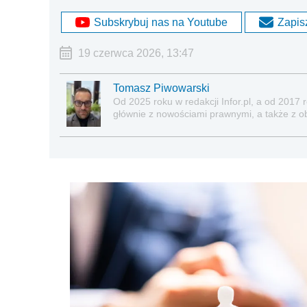
Subskrybuj nas na Youtube
Zapisz
19 czerwca 2026, 13:47
Tomasz Piwowarski
Od 2025 roku w redakcji Infor.pl, a od 2017
głównie z nowościami prawnymi, a także z o
ubezpieczeń społecznych, nieruchomości.