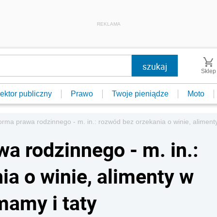
REKLAMA
Sklep
ektor publiczny
Prawo
Twoje pieniądze
Moto
orma prawa rodzinnego - m. in.: rozwód bez orzekania o winie, alimenty
a rodzinnego - m. in.:
ia o winie, alimenty w
mamy i taty