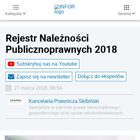
Kategorie
Serwisy
Rejestr Należności
Publicznoprawnych 2018
Subskrybuj nas na Youtube
Dołącz do ekspertów
Zapisz się na newsletter
27 marca 2018, 08:54
Kancelaria Prawnicza Skibiński
Specjalista w zakresie prawa samorządowego,
gospodarczego oraz spraw odszkodowawczych.
Kancelaria prowadzi blog prawniczy „Filiżanka
Prawa”.