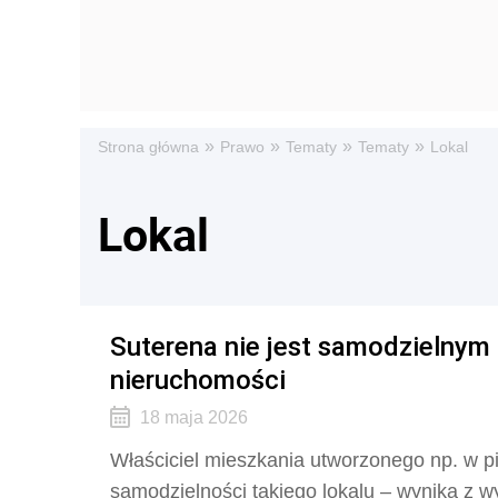
»
»
»
»
Strona główna
Prawo
Tematy
Tematy
Lokal
Lokal
Suterena nie jest samodzielnym
nieruchomości
18 maja 2026
Właściciel mieszkania utworzonego np. w pi
samodzielności takiego lokalu – wynika z 