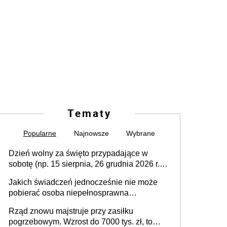
Tematy
Popularne
Najnowsze
Wybrane
Dzień wolny za święto przypadające w
sobotę (np. 15 sierpnia, 26 grudnia 2026 r.) –
zasady rozliczania czasu pracy, obowiązki
Jakich świadczeń jednocześnie nie może
pracodawcy (sektor prywatny i administracja
pobierać osoba niepełnosprawna
publiczna), najczęstsze pytania
[praktyczny poradnik]
Rząd znowu majstruje przy zasiłku
pogrzebowym. Wzrost do 7000 tys. zł, to