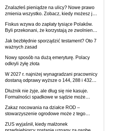
jeszcze nie wszystko
Znalazłeś pieniądze na ulicy? Nowe prawo
zmienia wszystko. Zobacz, kiedy możesz je
legalnie zatrzymać
Fiskus wzywa do zapłaty tysiące Polaków.
Byli przekonani, że korzystają ze zwolnienia
z podatku od sprzedaży nieruchomości
Jak bezbłędnie sporządzić testament? Oto 7
ważnych zasad
Nowy sposób na dużą emeryturę. Polacy
odkryli żyłę złota
W 2027 r. najniżej wynagradzani pracownicy
dostaną odprawy wyższe o 144, 288 i 432
złote
Dłużnik nie żyje, ale dług się nie kasuje.
Formalności spadkowe w sądzie może
załatwić wierzyciel bez zgody rodziny
Zakaz nocowania na działce ROD –
zmarłego
stowarzyszenie ogrodowe może z tego
powodu pozbawić działkowca prawa do
ZUS wyjaśnił, kiedy małżonek
działki (wypowiedzieć dzierżawę)?
przedsiębiorcy zostanie uznany za osobę