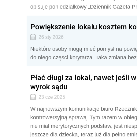
opisuje poniedziałkowy „Dziennik Gazeta P
Powiększenie lokalu kosztem kor
26 sty 2026
Niektóre osoby mogą mieć pomysł na powię
do niego części korytarza. Taka zmiana bez
Płać długi za lokal, nawet jeśli
wyrok sądu
23 cze 2025
W najnowszym komunikacje biuro Rzecznika 
kontrowersyjną sprawą. Tym razem w obieg
nie miał merytorycznych podstaw, jest nies
jeszcze dla dziecka, teraz już dla pełnoletn