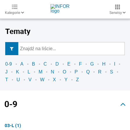
Kategorie
Serwisy
Tematy
0-9
A
B
C
D
E
F
G
H
I
J
K
L
M
N
O
P
Q
R
S
T
U
V
W
X
Y
Z
0-9
03-L (1)