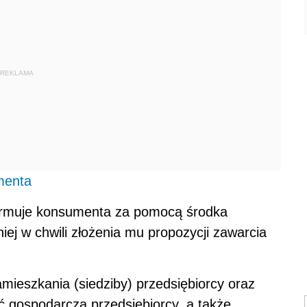
REKLAMA
menta
formuje konsumenta za pomocą środka
iej w chwili złożenia mu propozycji zawarcia
amieszkania (siedziby) przedsiębiorcy oraz
ść gospodarczą przedsiębiorcy, a także