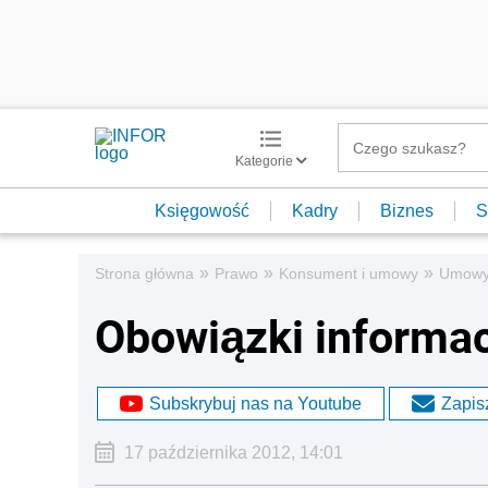
Kategorie
Księgowość
Kadry
Biznes
S
»
»
»
Strona główna
Prawo
Konsument i umowy
Umow
Obowiązki informac
Subskrybuj nas na Youtube
Zapisz
17 października 2012, 14:01