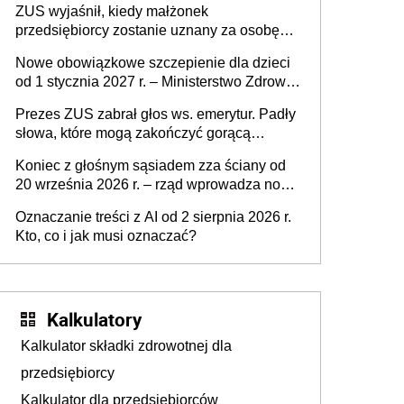
ZUS wyjaśnił, kiedy małżonek
działki (wypowiedzieć dzierżawę)?
przedsiębiorcy zostanie uznany za osobę
współpracującą
Nowe obowiązkowe szczepienie dla dzieci
od 1 stycznia 2027 r. – Ministerstwo Zdrowia
zmienia Program Szczepień Ochronnych na
Prezes ZUS zabrał głos ws. emerytur. Padły
2027 r.
słowa, które mogą zakończyć gorącą
dyskusję
Koniec z głośnym sąsiadem zza ściany od
20 września 2026 r. – rząd wprowadza nowe
przepisy, które poprawią komfort życia
Oznaczanie treści z AI od 2 sierpnia 2026 r.
mieszkańców
Kto, co i jak musi oznaczać?
Kalkulatory
Kalkulator składki zdrowotnej dla
przedsiębiorcy
Kalkulator dla przedsiębiorców