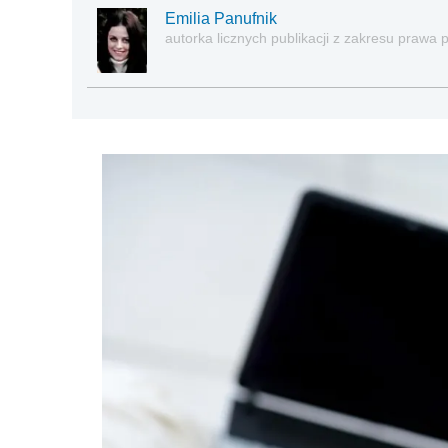
Emilia Panufnik
autorka licznych publikacji z zakresu praw