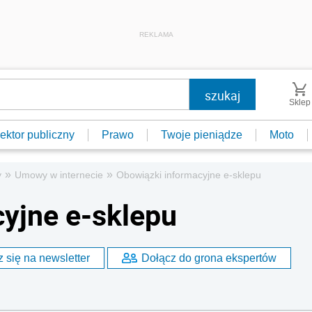
REKLAMA
Sklep
ektor publiczny
Prawo
Twoje pieniądze
Moto
»
»
y
Umowy w internecie
Obowiązki informacyjne e-sklepu
yjne e-sklepu
 się na newsletter
Dołącz do grona ekspertów