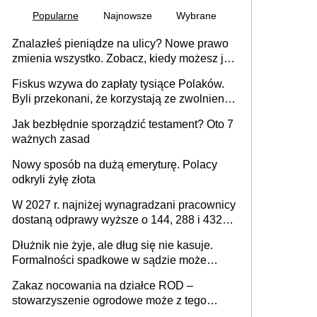
Popularne
Najnowsze
Wybrane
Znalazłeś pieniądze na ulicy? Nowe prawo
zmienia wszystko. Zobacz, kiedy możesz je
legalnie zatrzymać
Fiskus wzywa do zapłaty tysiące Polaków.
Byli przekonani, że korzystają ze zwolnienia
z podatku od sprzedaży nieruchomości
Jak bezbłędnie sporządzić testament? Oto 7
ważnych zasad
Nowy sposób na dużą emeryturę. Polacy
odkryli żyłę złota
W 2027 r. najniżej wynagradzani pracownicy
dostaną odprawy wyższe o 144, 288 i 432
złote
Dłużnik nie żyje, ale dług się nie kasuje.
Formalności spadkowe w sądzie może
załatwić wierzyciel bez zgody rodziny
Zakaz nocowania na działce ROD –
zmarłego
stowarzyszenie ogrodowe może z tego
powodu pozbawić działkowca prawa do